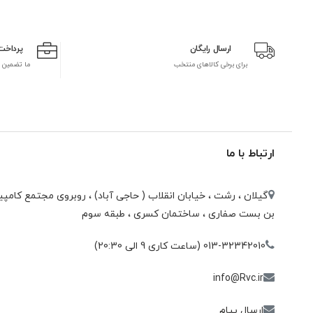
ارسال رایگان
پرداخت
برای برخی کالاهای منتخب
ما تضمین 
ارتباط با ما
گیلان ، رشت ، خيابان انقلاب ( حاجی آباد) ، روبروی مجتمع كامپيو
بن بست صفاری ، ساختمان كسری ، طبقه سوم
013-32342010 (ساعت کاری 9 الی 20:30)
info@Rvc.ir
ارسال پیام