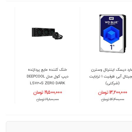
خنک کننده مایع پردازنده
کارت گرافیک گیگابایت مدل
دیپ کول مدل DEEPCOOL
GIGABYTE GeForce RTX™
5060 Ti WINDFORCE 8GB
LS720S ZERO DARK
19,500,000 تومان
130,300,000 تومان
19,800,000 تومان
132,000,000 تومان