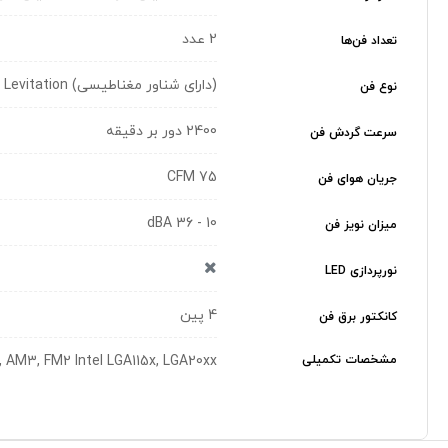
2 عدد
تعداد فن‌ها
(دارای شناور مغناطیسی) Magnetic Levitation
نوع فن
2400 دور بر دقیقه
سرعت گردش فن
75 CFM
جریان هوای فن
10 - 36 dBA
میزان نویز فن
نورپردازی LED
4 پین
کانکتور برق فن
مشخصات تکمیلی
 AM3, FM2 Intel LGA115x, LGA20xx