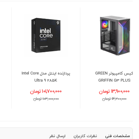
پردازنده اینتل مدل Intel Core
مادربرد ایسوس مدل ASUS
PRIME H610M-K D4
Ultra 9 285K
101,700,000 تومان
19,200,000 تومان
103,000,000 تومان
19,500,000 تومان
مشخصات فنی
نظرات کاربران
ارسال نظر