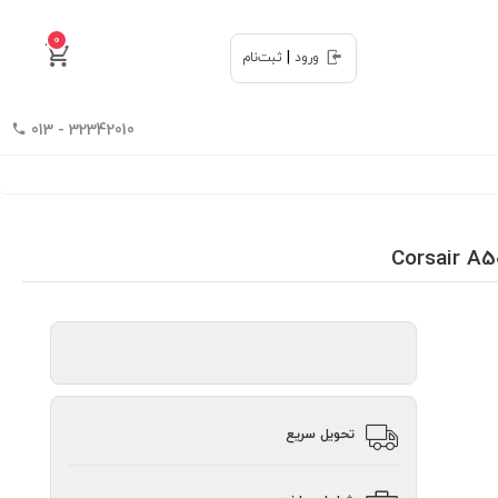
0
|
ورود
ثبت‌نام
32342010 - 013
تحویل سریع