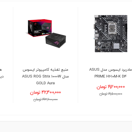
منبع تغذیه کامپیوتر ایسوس
هارد دیسک اینترنال وسترن
مدل ASUS ROG Strix 1000W
دیجیتال آبی ظرفیت 1 ترابایت
GOLD Aura
(شرکتی)
42,400,000 تومان
14,200,000 تومان
43,600,000 تومان
14,400,000 تومان