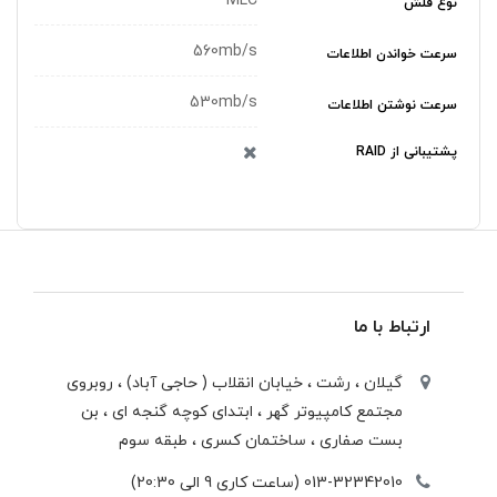
MLC
نوع فلش
560mb/s
سرعت خواندن اطلاعات
530mb/s
سرعت نوشتن اطلاعات
پشتیبانی از RAID
ارتباط با ما
گیلان ، رشت ، خيابان انقلاب ( حاجی آباد) ، روبروی
مجتمع كامپيوتر گهر ، ابتدای كوچه گنجه ای ، بن
بست صفاری ، ساختمان كسری ، طبقه سوم
013-32342010 (ساعت کاری 9 الی 20:30)