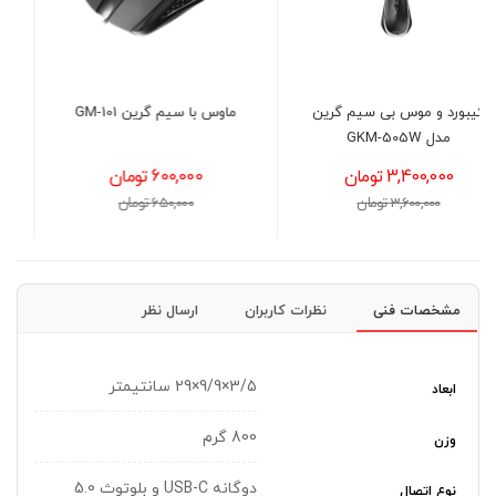
ماوس با سیم گرین GM-101
پد ماوس گرین مدل
GMP460-S
600,000 تومان
890,000 تومان
650,000 تومان
1,050,000 تومان
مشخصات فنی
نظرات کاربران
ارسال نظر
3/5×9/9×29 سانتیمتر
ابعاد
800 گرم
وزن
دوگانه USB-C و بلوتوث 5.0
نوع اتصال