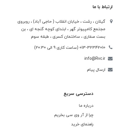
ارتباط با ما
گیلان ، رشت ، خيابان انقلاب ( حاجی آباد) ، روبروی
مجتمع كامپيوتر گهر ، ابتدای كوچه گنجه ای ، بن
بست صفاری ، ساختمان كسری ، طبقه سوم
013-32342010 (ساعت کاری 9 الی 20:30)
info@Rvc.ir
ارسال پیام
دسترسی سریع
درباره ما
چرا از آر وی سی بخریم
راهنمای خرید