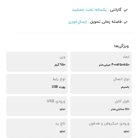
گارانتی :
یکساله تخت جمشید
فاصله زمانی تحویل :
ارسال فوری
ویژگی‌ها
ابعاد
وزن
400x250x150 میلی‌متر
950 گرم
نوع اتصال
نوع رابط
باسیم
پورت USB
طول کابل
ورودی USB
180 سانتی‌متر
ندارد
ورودی میکروفن و هدفون
تاچ پد
ندارد
ندارد