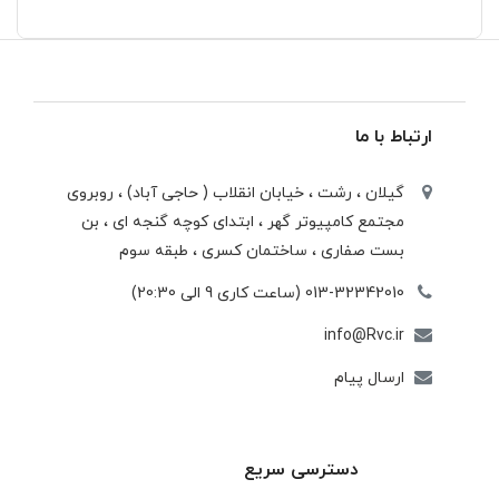
ارتباط با ما
گیلان ، رشت ، خيابان انقلاب ( حاجی آباد) ، روبروی
مجتمع كامپيوتر گهر ، ابتدای كوچه گنجه ای ، بن
بست صفاری ، ساختمان كسری ، طبقه سوم
013-32342010 (ساعت کاری 9 الی 20:30)
info@Rvc.ir
ارسال پیام
دسترسی سریع