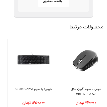
باشگاه مشتریان
محصولات مرتبط
کیبورد با سیم Green GK301
هدست گیمینگ ردراگون مدل
REDRAGON H262 VISTA
RGB BLACK
1,450,000 تومان