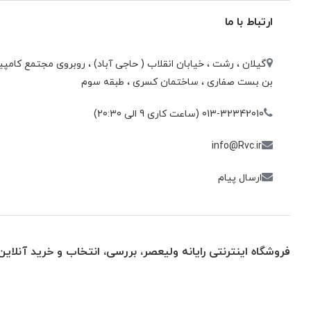
ارتباط با ما
گیلان ، رشت ، خيابان انقلاب ( حاجی آباد) ، روبروی مجتمع كامپيو
بن بست صفاری ، ساختمان كسری ، طبقه سوم
013-32342010 (ساعت کاری 9 الی 20:30)
info@Rvc.ir
ارسال پیام
فروشگاه اینترنتی رایانه ولیعصر، بررسی، انتخاب و خرید آنلاین