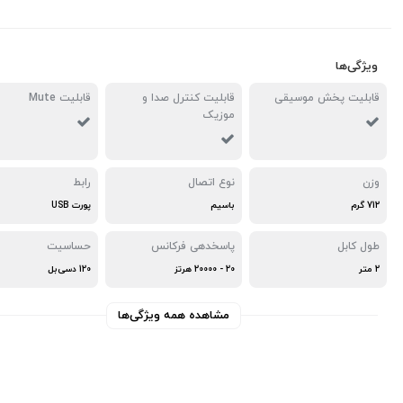
ویژگی‌ها
قابلیت پخش موسیقی
قابلیت کنترل صدا و
قابلیت Mute
موزیک
وزن
نوع اتصال
رابط
712 گرم
باسیم
پورت USB
طول کابل
پاسخدهی فرکانس
حساسیت
2 متر
20 - 20000 هرتز
120 دسی‌بل
مشاهده همه ویژگی‌ها