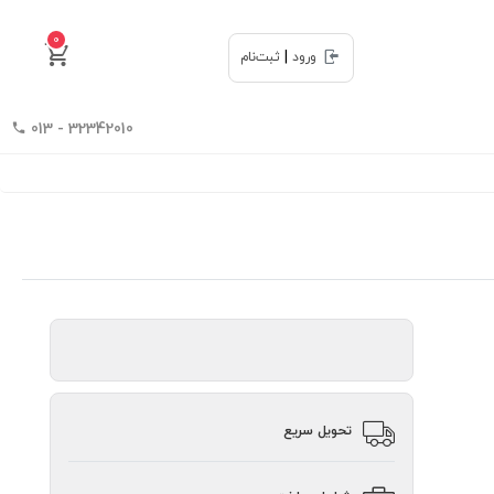
0
|
ورود
ثبت‌نام
32342010 - 013
تحویل سریع