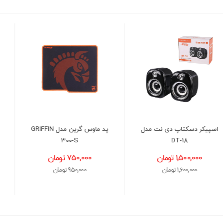
پد ماوس گرین مدل GRIFFIN
کیبورد و ماوس با سیم
GREEN GKM305
300-S
750,000 تومان
1,750,000 تومان
950,000 تومان
1,900,000 تومان