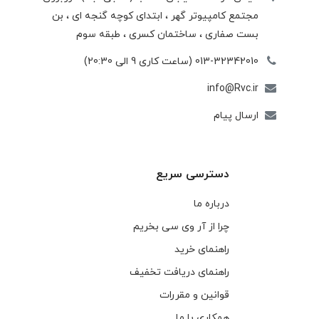
مجتمع كامپيوتر گهر ، ابتدای كوچه گنجه ای ، بن
بست صفاری ، ساختمان كسری ، طبقه سوم
013-32342010 (ساعت کاری 9 الی 20:30)
info@Rvc.ir
ارسال پیام
دسترسی سریع
درباره ما
چرا از آر وی سی بخریم
راهنمای خرید
راهنمای دریافت تخفیف
قوانین و مقررات
همکاری با ما