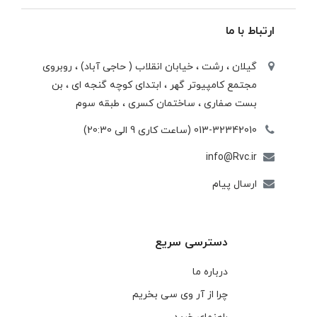
ارتباط با ما
گیلان ، رشت ، خيابان انقلاب ( حاجی آباد) ، روبروی
مجتمع كامپيوتر گهر ، ابتدای كوچه گنجه ای ، بن
بست صفاری ، ساختمان كسری ، طبقه سوم
013-32342010 (ساعت کاری 9 الی 20:30)
info@Rvc.ir
ارسال پیام
دسترسی سریع
درباره ما
چرا از آر وی سی بخریم