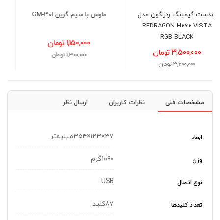
ل
ماوس با سیم گرین GM-301
موس سیمی گرین مدل GM
302
1,150,000 تومان
1,200,000 تومان
1,300,000 تومان
1,400,000 تومان
مشخصات فنی
نظرات کاربران
ارسال نظر
۳۷×۱۲۳×۳۵۴میلیمتر
ابعاد
۱۰۹۰گرم
وزن
USB
نوع اتصال
۸۷کلید
تعداد کلیدها