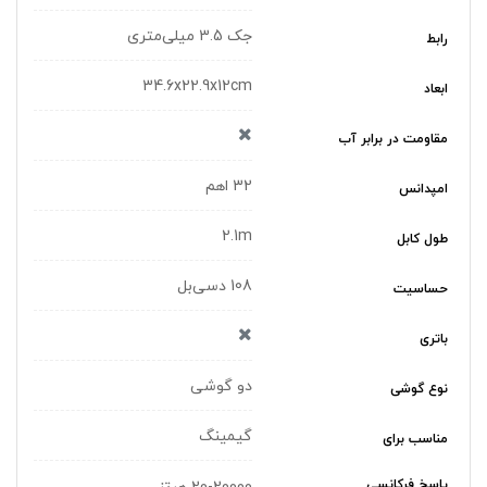
جک 3.5 میلی‌متری
رابط
34.6x22.9x12cm
ابعاد
مقاومت در برابر آب
32 اهم
امپدانس
2.1m
طول کابل
108 دسی‌بل
حساسیت
باتری
دو گوشی
نوع گوشی
گیمینگ
مناسب برای
پاسخ فرکانسی