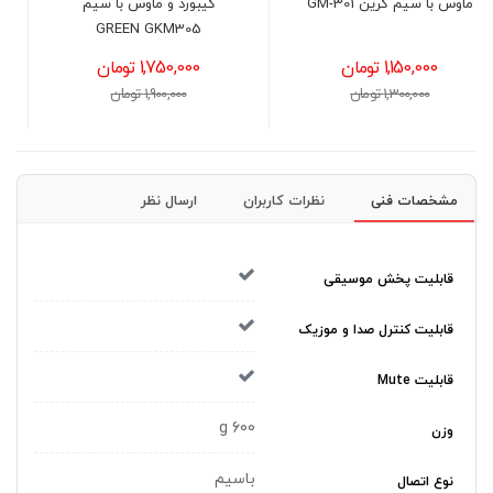
کیبورد و ماوس با سیم
پد ماوس گرین مدل
GMP460-S
GREEN GKM305
1,750,000 تومان
890,000 تومان
1,900,000 تومان
1,050,000 تومان
مشخصات فنی
نظرات کاربران
ارسال نظر
قابلیت پخش موسیقی
قابلیت کنترل صدا و موزیک
قابلیت Mute
600 g
وزن
باسیم
نوع اتصال