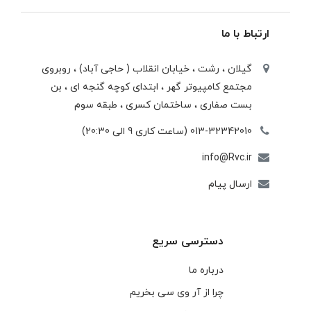
ارتباط با ما
گیلان ، رشت ، خيابان انقلاب ( حاجی آباد) ، روبروی
مجتمع كامپيوتر گهر ، ابتدای كوچه گنجه ای ، بن
بست صفاری ، ساختمان كسری ، طبقه سوم
013-32342010 (ساعت کاری 9 الی 20:30)
info@Rvc.ir
ارسال پیام
دسترسی سریع
درباره ما
چرا از آر وی سی بخریم