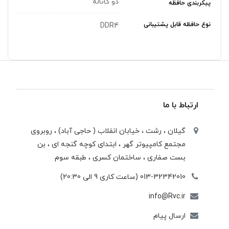
دو کاناله
پیکربندی حافظه
نوع حافظه قابل پشتیبانی
DDR4
ارتباط با ما
گیلان ، رشت ، خيابان انقلاب ( حاجی آباد) ، روبروی
مجتمع كامپيوتر گهر ، ابتدای كوچه گنجه ای ، بن
بست صفاری ، ساختمان كسری ، طبقه سوم
013-32342010 (ساعت کاری 9 الی 20:30)
info@Rvc.ir
ارسال پیام