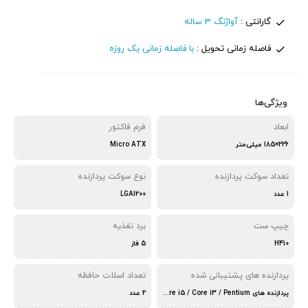
گارانتی :
آواژنگ 3 ساله
فاصله زمانی تحویل :
با فاصله زمانی یک روزه
ویژگی‌ها
ابعاد
فرم فاکتور
226×185 میلی‌متر
Micro ATX
تعداد سوکت پردازنده
نوع سوکت پردازنده
1 عدد
LGA1200
چیپ ست
برد تغذیه
H410
5 فاز
پردازنده های پشتیبانی شده
تعداد اسلات حافظه
پردازنده های Core i9 / Core i7 / Core i5 / Core i3 / Pentium و Celeron
2 عدد