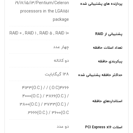
i9/i7/i5/i3/Pentium/Celeron
پردازنده های پشتیبانی شده
processors in the LGA1151
package
RAID 0 , RAID 1 , RAID 5 , RAID 10
پشتیبانی از RAID
چهار عدد
تعداد اسلات حافظه
دو کاناله
پیکربندی حافظه
128 گیگابایت
حداکثر حافظه پشتیبانی شده
4266(O.C.) / 4133(O.C.) /
4000(O.C.) / 3866(O.C.) /
استانداردهای حافظه
3800(O.C.) / 3733(O.C.) /
3666(O.C.) / 3600(O.C.
دو عدد
اسلات PCI Express x16