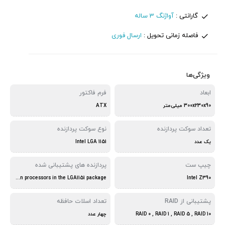
گارانتی :
آواژنگ 3 ساله
فاصله زمانی تحویل :
ارسال فوری
ویژگی‌ها
ابعاد
فرم فاکتور
300x230x90 میلی‌متر
ATX
تعداد سوکت پردازنده
نوع سوکت پردازنده
یک عدد
Intel LGA 1151
چیپ ست
پردازنده های پشتیبانی شده
9th and 8th Generation Intel Core i9/i7/i5/i3/Pentium/Celeron processors in the LGA1151 package
Intel Z390
پشتیبانی از RAID
تعداد اسلات حافظه
RAID 0 , RAID 1 , RAID 5 , RAID 10
چهار عدد