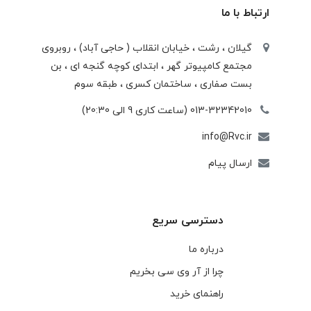
ارتباط با ما
گیلان ، رشت ، خيابان انقلاب ( حاجی آباد) ، روبروی
مجتمع كامپيوتر گهر ، ابتدای كوچه گنجه ای ، بن
بست صفاری ، ساختمان كسری ، طبقه سوم
013-32342010 (ساعت کاری 9 الی 20:30)
info@Rvc.ir
ارسال پیام
دسترسی سریع
درباره ما
چرا از آر وی سی بخریم
راهنمای خرید