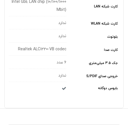
Intel GbE LAN chip (10/100/1000
کارت شبکه LAN
Mbit)
ندارد
کارت شبکه WLAN
ندارد
بلوتوث
Realtek ALC1220-VB codec
کارت صدا
6 عدد
جک 3.5 میلی‌متری
ندارد
خروجی صدای S/PDIF
بایوس دوگانه