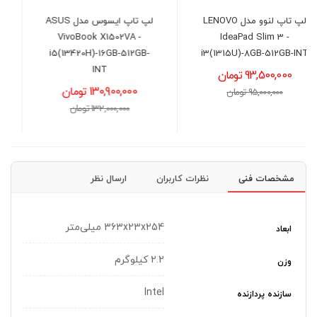
لپ تاپ ایسوس مدل ASUS
لپ تاپ لنوو مدل LENOVO
LOQ GAMING -
VivoBook X1502VA -
i7(13650)16GB-512GB-
i5(13420H)-16GB-512GB-
6GB(3050)
INT
130,900,000 تومان
204,600,000 تومان
132,000,000 تومان
207,000,000 تومان
مشخصات فنی
نظرات کاربران
ارسال نظر
363x23x254 میلی‌متر
ابعاد
2.2 کیلوگرم
وزن
Intel
سازنده پردازنده