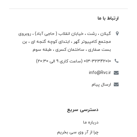
ارتباط با ما
گیلان ، رشت ، خيابان انقلاب ( حاجی آباد) ، روبروی
مجتمع كامپيوتر گهر ، ابتدای كوچه گنجه ای ، بن
بست صفاری ، ساختمان كسری ، طبقه سوم
013-32342010 (ساعت کاری 9 الی 20:30)
info@Rvc.ir
ارسال پیام
دسترسی سریع
درباره ما
چرا از آر وی سی بخریم