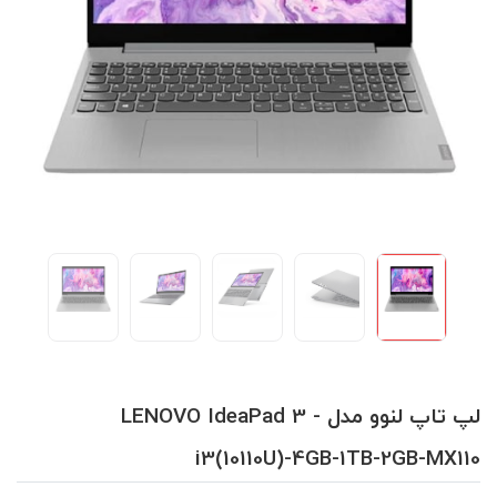
لپ تاپ لنوو مدل LENOVO IdeaPad 3 -
i3(10110U)-4GB-1TB-2GB-MX110