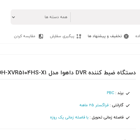
ده
تخفیف و پیشنهاد ها
پیگیری سفارش
مقایسه کردن
دستگاه ضبط کننده DVR داهوا مدل Dahua DH-XVR5104HS-X1
برند :
PBC
گارانتی :
فراگستر 25 ماهه
فاصله زمانی تحویل :
با فاصله زمانی یک روزه