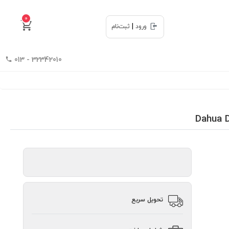
0
|
ورود
ثبت‌نام
32342010 - 013
تحویل سریع