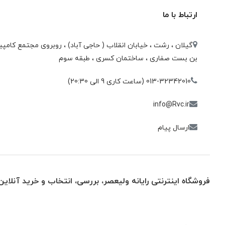
ارتباط با ما
گیلان ، رشت ، خيابان انقلاب ( حاجی آباد) ، روبروی مجتمع كامپيو
بن بست صفاری ، ساختمان كسری ، طبقه سوم
013-32342010 (ساعت کاری 9 الی 20:30)
info@Rvc.ir
ارسال پیام
فروشگاه اینترنتی رایانه ولیعصر، بررسی، انتخاب و خرید آنلاین