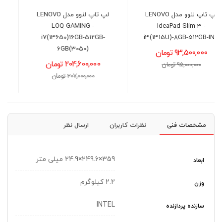
لپ تاپ لنوو مدل LENOVO
کول پد لپ تاپ کول کلد مدل
COOLCOLD K44
LOQ GAMING -
i7(13650)16GB-512GB-
6,200,000 تومان
6GB(3050)
6,500,000 تومان
204,600,000 تومان
207,000,000 تومان
مشخصات فنی
نظرات کاربران
ارسال نظر
359×249.6×24.9 میلی متر
ابعاد
2.2 کیلوگرم
وزن
INTEL
سازنده پردازنده