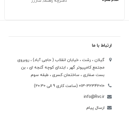
اقلام همراه
دفترچه راهنما, شارژر
ارتباط با ما
گیلان ، رشت ، خيابان انقلاب ( حاجی آباد) ، روبروی
مجتمع كامپيوتر گهر ، ابتدای كوچه گنجه ای ، بن
بست صفاری ، ساختمان كسری ، طبقه سوم
013-32342010 (ساعت کاری 9 الی 20:30)
info@Rvc.ir
ارسال پیام