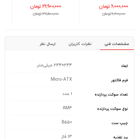
ترابایت
26,900,000 تومان
32,300,000 تومان
27,500,000 تومان
33,300,000 تومان
مشخصات فنی
نظرات کاربران
ارسال نظر
244×244 میلی‌متر
ابعاد
Micro-ATX
فرم فاکتور
1 عدد
تعداد سوکت پردازنده
AM4
نوع سوکت پردازنده
B550
چیپ ست
13 فاز
برد تغذیه