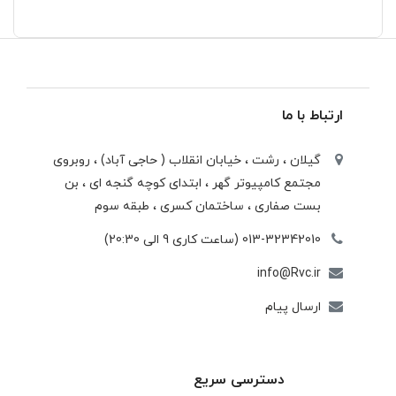
ارتباط با ما
گیلان ، رشت ، خيابان انقلاب ( حاجی آباد) ، روبروی
مجتمع كامپيوتر گهر ، ابتدای كوچه گنجه ای ، بن
بست صفاری ، ساختمان كسری ، طبقه سوم
013-32342010 (ساعت کاری 9 الی 20:30)
info@Rvc.ir
ارسال پیام
دسترسی سریع