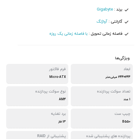
برند :
Gigabyte
گارانتی :
آواژنگ
فاصله زمانی تحویل :
با فاصله زمانی یک روزه
ویژگی‌ها
ابعاد
فرم فاکتور
244×244 میلی‌متر
Micro-ATX
تعداد سوکت پردازنده
نوع سوکت پردازنده
1 عدد
AM4
چیپ ست
برد تغذیه
B550
13 فاز
پردازنده های پشتیبانی شده
پشتیبانی از RAID