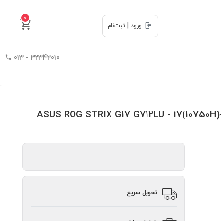
0
|
ورود
ثبت‌نام
32342010 - 013
تحویل سریع