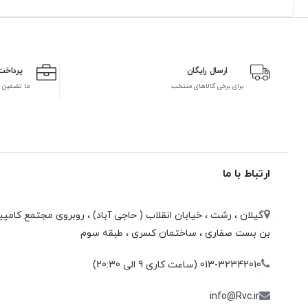
ارسال رایگان
پرداخت
برای برخی کالاهای منتخب
ما تضمین 
ارتباط با ما
گیلان ، رشت ، خيابان انقلاب ( حاجی آباد) ، روبروی مجتمع كامپيو
بن بست صفاری ، ساختمان كسری ، طبقه سوم
013-32342010 (ساعت کاری 9 الی 20:30)
info@Rvc.ir