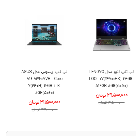
لپ تاپ ایسوس مدل ASUS
رم لپ تاپ کروشیال مدل
V16 V3607VH - Core
DDR4 2666MHz ظرفیت 8
7(240H)-16GB-1TB-
گیگابایت
8GB(5060)
10,500,000 تومان
291,500,000 تومان
11,000,000 تومان
294,000,000 تومان