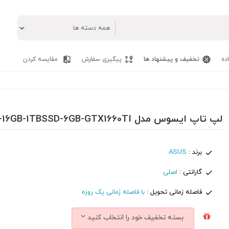
ده
تخفیف و پیشنهاد ها
پیگیری سفارش
مقایسه کردن
لپ تاپ ایسوس مدل ASUS ROG STRIX G17 G712LU - i7(10750H)-16GB-1TBSSD-6GB-GTX1660TI
برند :
ASUS
گارانتی :
اصلی
فاصله زمانی تحویل :
با فاصله زمانی یک روزه
بسته تخفیف خود را انتخاب کنید