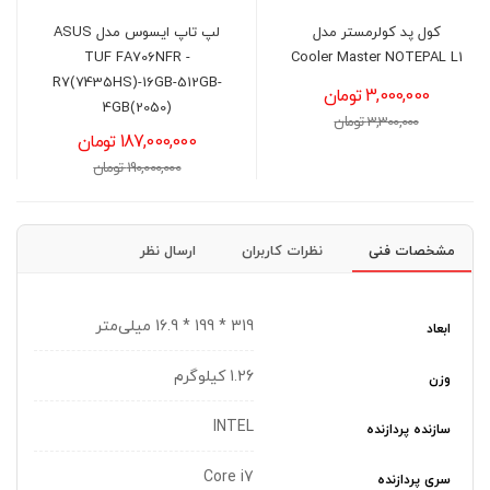
کول پد کولرمستر مدل
لپ تاپ ایسوس مدل ASUS
TUF FA706NFR -
Cooler Master NOTEPAL L1
R7(7435HS)-16GB-512GB-
3,000,000 تومان
4GB(2050)
3,300,000 تومان
187,000,000 تومان
190,000,000 تومان
مشخصات فنی
نظرات کاربران
ارسال نظر
319 * 199 * 16.9 میلی‌متر
ابعاد
1.26 کیلوگرم
وزن
INTEL
سازنده پردازنده
Core i7
سری پردازنده