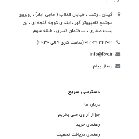
گیلان ، رشت ، خيابان انقلاب ( حاجی آباد) ، روبروی
مجتمع كامپيوتر گهر ، ابتدای كوچه گنجه ای ، بن
بست صفاری ، ساختمان كسری ، طبقه سوم
013-32342010 (ساعت کاری 9 الی 20:30)
info@Rvc.ir
ارسال پیام
دسترسی سریع
درباره ما
چرا از آر وی سی بخریم
راهنمای خرید
راهنمای دریافت تخفیف