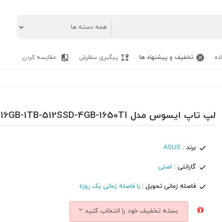
ده
تخفیف و پیشنهاد ها
پیگیری سفارش
مقایسه کردن
لپ تاپ ایسوس مدل ASUS TUF GAMING FX506LI - i7(10870H)-16GB-1TB-512SSD-4GB-1650TI
برند :
ASUS
گارانتی :
اصلی
فاصله زمانی تحویل :
با فاصله زمانی یک روزه
بسته تخفیف خود را انتخاب کنید