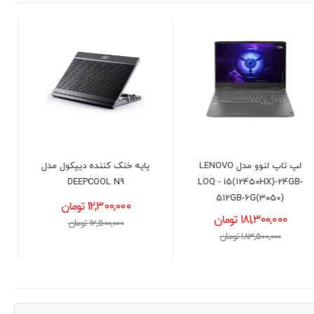
پایه خنک کننده دیپکول مدل
لپ تاپ لنوو مدل LENOVO
IdeaPad 1 -
DEEPCOOL N9
i5(1335U)-8GB-512GB-INT
12,300,000 تومان
115,500,000 تومان
12,500,000 تومان
117,000,000 تومان