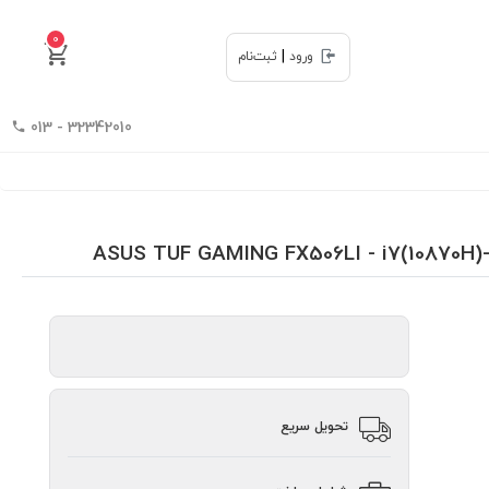
0
|
ورود
ثبت‌نام
32342010 - 013
تحویل سریع