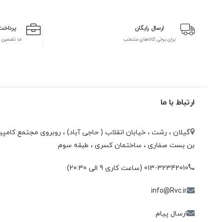
ارسال رایگان
پرداخت
برای برخی کالاهای منتخب
ما تضمین 
ارتباط با ما
گیلان ، رشت ، خيابان انقلاب ( حاجی آباد) ، روبروی مجتمع كامپيو
بن بست صفاری ، ساختمان كسری ، طبقه سوم
013-32342010 (ساعت کاری 9 الی 20:30)
info@Rvc.ir
ارسال پیام