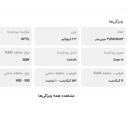
ویژگی‌ها
ابعاد
وزن
سازنده پردازنده
359x256x22 میلی‌متر
2.3 کیلوگرم
INTEL
سری پردازنده
مدل پردازنده
نوع حافظه RAM
DDR4
10870H
Core i7
ظرفیت حافظه RAM
ظرفیت حافظه داخلی
نوع حافظه داخلی
16 گیگابایت
512 گیگابایت - 1 ترابایت
HDD - SSD
مشاهده همه ویژگی‌ها