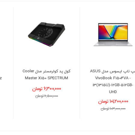
کول پد کولرمستر مدل Cooler
رم لپ تاپ کروشیال مدل
Master X150 SPECTRUM
DDR4 2666MHz ظرفیت 8
گیگابایت
6,300,000 تومان
10,500,000 تومان
6,500,000 تومان
11,000,000 تومان