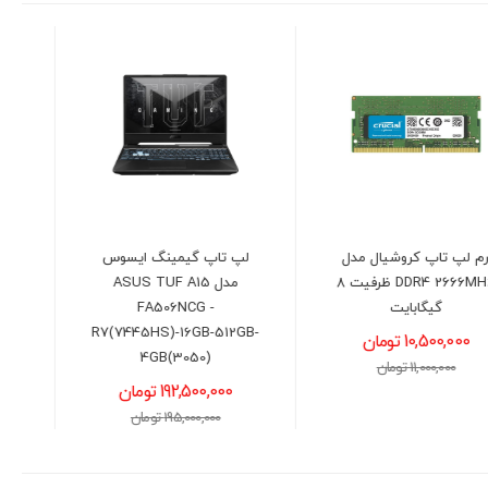
لپ تاپ گیمینگ ایسوس
لپ تاپ لنوو مدل LENOVO
مدل ASUS TUF A15
IdeaPad Slim 3 -
R3(7320U)-8GB-512GB-
FA506NCG -
AMD
R7(7445HS)-16GB-512GB-
4GB(3050)
92,400,000 تومان
192,500,000 تومان
93,500,000 تومان
195,000,000 تومان