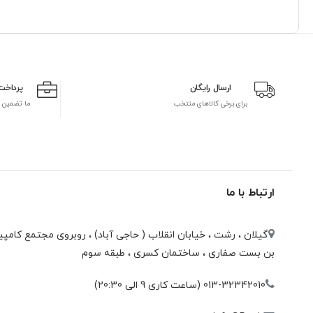
ارسال رایگان
پرداخت
برای برخی کالاهای منتخب
ما تضمین 
ارتباط با ما
گیلان ، رشت ، خيابان انقلاب ( حاجی آباد) ، روبروی مجتمع كامپيو
بن بست صفاری ، ساختمان كسری ، طبقه سوم
013-32342010 (ساعت کاری 9 الی 20:30)