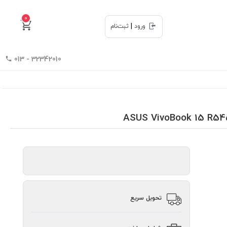
0
|
ورود
ثبت‌نام
32342010 - 013
تحویل سریع