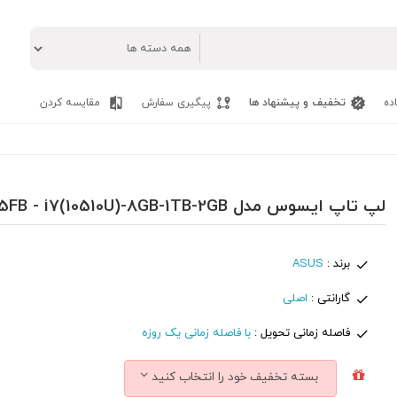
ده
تخفیف و پیشنهاد ها
پیگیری سفارش
مقایسه کردن
لپ تاپ ایسوس مدل ASUS VivoBook 15 R545FB - i7(10510U)-8GB-1TB-2GB
برند :
ASUS
گارانتی :
اصلی
فاصله زمانی تحویل :
با فاصله زمانی یک روزه
بسته تخفیف خود را انتخاب کنید