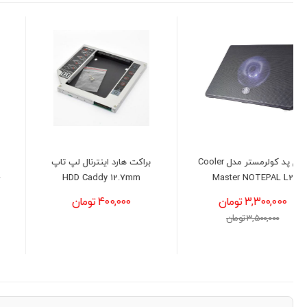
براکت هارد اینترنال لپ تاپ
لپ تاپ لنوو مدل LENOVO
LOQ - i5(13450HX)-16GB-
HDD Caddy 12.7mm
512GB-8GB(5050)
400,000 تومان
231,000,000 تومان
235,000,000 تومان