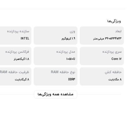
ویژگی‌ها
ابعاد
وزن
سازنده پردازنده
360x234x23 میلی‌متر
1.9 کیلوگرم
INTEL
سری پردازنده
مدل پردازنده
فرکانس پردازنده
Core i7
10510U
1.8 گیگاهرتز
حافظه کش
نوع حافظه RAM
ظرفیت حافظه RAM
8 مگابایت
DDR4
8 گیگابایت
مشاهده همه ویژگی‌ها