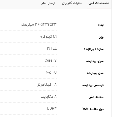
مشخصات فنی
نظرات کاربران
ارسال نظر
360x234x23 میلی‌متر
ابعاد
1.9 کیلوگرم
وزن
INTEL
سازنده پردازنده
Core i7
سری پردازنده
10510U
مدل پردازنده
1.8 گیگاهرتز
فرکانس پردازنده
8 مگابایت
حافظه کش
DDR4
نوع حافظه RAM