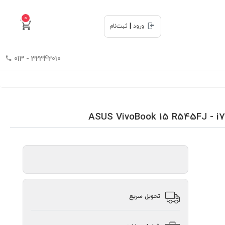
0
|
ورود
ثبت‌نام
32342010 - 013
تحویل سریع