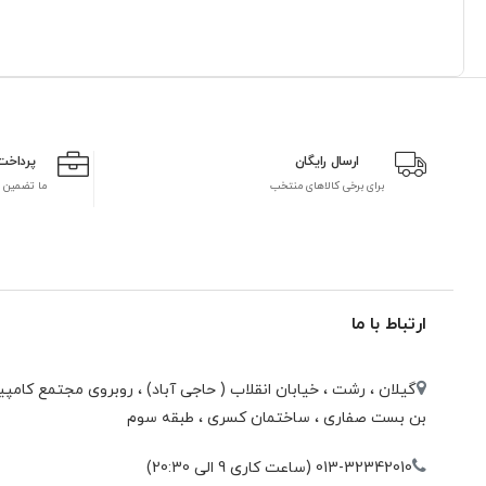
ارسال رایگان
پرداخت
برای برخی کالاهای منتخب
ما تضمین 
ارتباط با ما
گیلان ، رشت ، خيابان انقلاب ( حاجی آباد) ، روبروی مجتمع كامپيو
بن بست صفاری ، ساختمان كسری ، طبقه سوم
013-32342010 (ساعت کاری 9 الی 20:30)