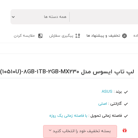
ده
تخفیف و پیشنهاد ها
پیگیری سفارش
مقایسه کردن
لپ تاپ ایسوس مدل ASUS VivoBook 15 R545FJ - i7(10510U)-8GB-1TB-2GB-MX230
برند :
ASUS
گارانتی :
اصلی
فاصله زمانی تحویل :
با فاصله زمانی یک روزه
بسته تخفیف خود را انتخاب کنید