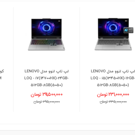
لپ تاپ لنوو مدل LENOVO
کول پد کولرمستر مدل Cooler
Master X150 SPECTRUM
LOQ - i7(14700HX)-24GB-
512GB-8GB(5050)
6,300,000 تومان
291,500,000 تومان
6,500,000 تومان
295,000,000 تومان