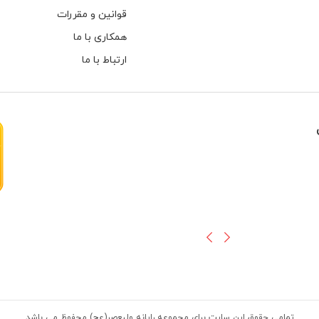
قوانین و مقررات
همکاری با ما
ارتباط با ما
هارهای اینترنال مخصوص دوربین های
تمامی حقوق این سایت برای مجموعه رایانه ولیعصر(عج) محفوظ می باشد