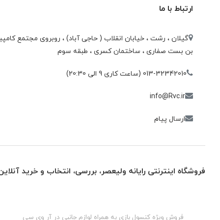
ارتباط با ما
گیلان ، رشت ، خيابان انقلاب ( حاجی آباد) ، روبروی مجتمع كامپيو
بن بست صفاری ، ساختمان كسری ، طبقه سوم
013-32342010 (ساعت کاری 9 الی 20:30)
info@Rvc.ir
ارسال پیام
فروشگاه اینترنتی رایانه ولیعصر، بررسی، انتخاب و خرید آنلاین
گان
فروش ویژه کنسول بازی به همراه لوازم جانبی در آر وی سی