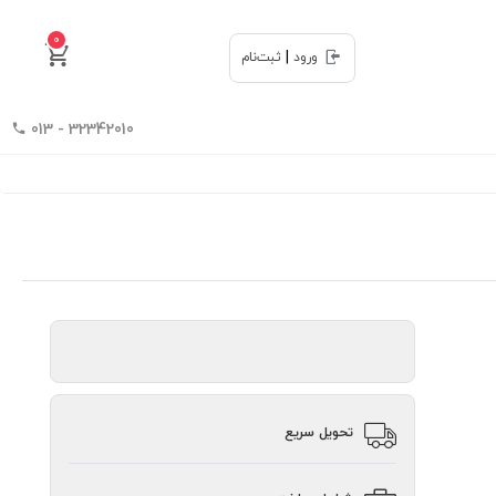
0
|
ورود
ثبت‌نام
32342010 - 013
تحویل سریع