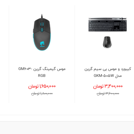
موس گیمینگ گرین GM603-
کیبورد با سیم گرین مدل
GREEN GK502
RGB
1,650,000 تومان
1,870,000 تومان
1,800,000 تومان
2,000,000 تومان