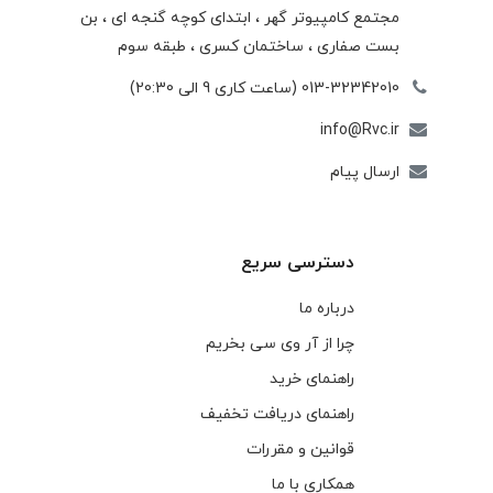
مجتمع كامپيوتر گهر ، ابتدای كوچه گنجه ای ، بن
بست صفاری ، ساختمان كسری ، طبقه سوم
013-32342010 (ساعت کاری 9 الی 20:30)
info@Rvc.ir
ارسال پیام
دسترسی سریع
درباره ما
چرا از آر وی سی بخریم
راهنمای خرید
راهنمای دریافت تخفیف
قوانین و مقررات
همکاری با ما