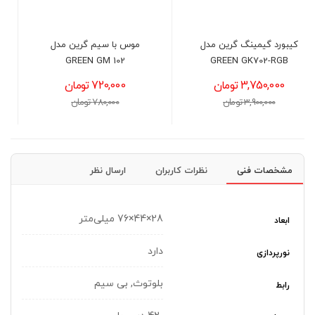
ل
موس با سیم گرین مدل
پد ماوس گرین مدل
GMP460-S
GREEN GM 102
720,000 تومان
890,000 تومان
780,000 تومان
1,050,000 تومان
مشخصات فنی
نظرات کاربران
ارسال نظر
28×44×76 میلی‌متر
ابعاد
دارد
نورپردازی
بلوتوث, بی سیم
رابط