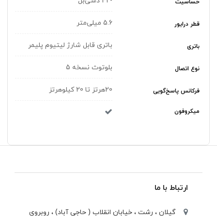
-42 دسی‌بل
حساسیت
5.6 میلی‌متر
قطر درایور
باتری قابل شارژ لیتیوم پلیمر
باتری
بلوتوث نسخه 5
نوع اتصال
20هرتز تا 20 کیلوهرتز
فرکانس پاسخ‌گویی
میکروفون
ارتباط با ما
گیلان ، رشت ، خيابان انقلاب ( حاجی آباد) ، روبروی