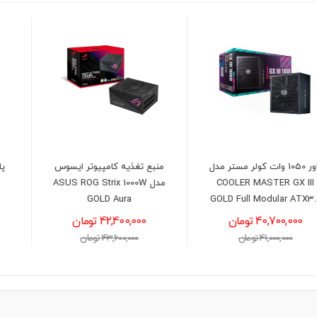
منبع تغذیه کامپیوتر ایسوس
پاور 600 وات دیپ کول مدل
مدل ASUS ROG Strix 1000W
DEEPCOOL PF600X
GOLD Aura
12,900,000 تومان
42,400,000 تومان
13,200,000 تومان
43,600,000 تومان