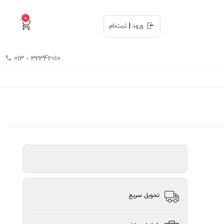
0
|
ورود
ثبت‌نام
32342010 - 013
تحویل سریع