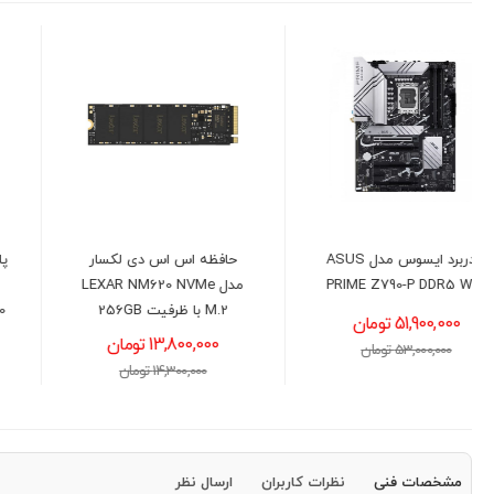
حافظه اس اس دی لکسار
پاور 1050 وات کولر مستر مدل
مدل LEXAR NM620 NVMe
COOLER MASTER GX III
M.2 با ظرفیت 256GB
GOLD Full Modular ATX3.0
13,800,000 تومان
40,700,000 تومان
14,300,000 تومان
41,000,000 تومان
مشخصات فنی
نظرات کاربران
ارسال نظر