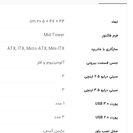
44 × 47 × 20.5 cm
ابعاد
Mid Tower
فرم فاکتور
ATX, ITX, Micro-ATX, Mini-ITX
سازگاری با مادربرد
آلومینیوم و فلز
جنس قسمت بیرونی
2
سینی درایو 2.5 اینچی
2
سینی درایو 3.5 اینچی
1 عدد
پورت USB 3.0
2 عدد
پورت USB 2.0
پایین کیس
محل نصب پاور