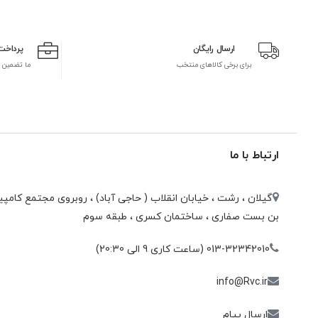
ارسال رایگان
پرداخت
برای برخی کالاهای منتخب
ما تضمین 
ارتباط با ما
گیلان ، رشت ، خيابان انقلاب ( حاجی آباد) ، روبروی مجتمع كامپيو
بن بست صفاری ، ساختمان كسری ، طبقه سوم
013-32342010 (ساعت کاری 9 الی 20:30)
info@Rvc.ir
ارسال پیام