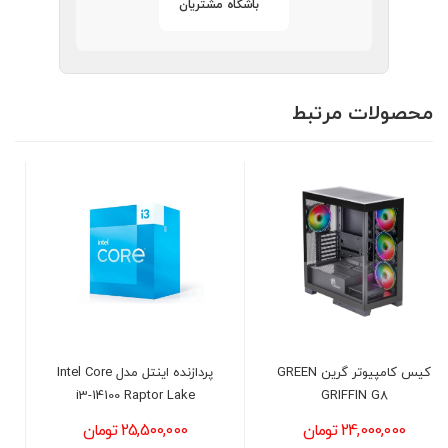
باشگاه مشتریان
محصولات مرتبط
پردازنده اینتل مدل Intel Core
پاور 700 وات دیپ کول مدل
DEEPCOOL PF700X
i3-14100 Raptor Lake
25,500,000 تومان
13,800,000 تومان