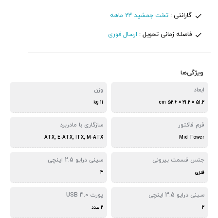
گارانتی :
تخت جمشید 24 ماهه
فاصله زمانی تحویل :
ارسال فوری
ویژگی‌ها
ابعاد
وزن
11 kg
51.2 × 21.2 × 52.6 cm
فرم فاکتور
سازگاری با مادربرد
ATX, E-ATX, ITX, M-ATX
Mid Tower
جنس قسمت بیرونی
سینی درایو 2.5 اینچی
فلزی
4
سینی درایو 3.5 اینچی
پورت USB 3.0
2
2 عدد