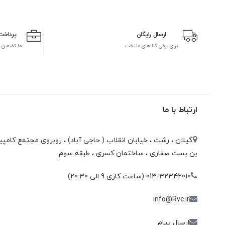
ارسال رایگان
پرداخت
برای برخی کالاهای منتخب
ما تضمین 
ارتباط با ما
گیلان ، رشت ، خيابان انقلاب ( حاجی آباد) ، روبروی مجتمع كامپيو
بن بست صفاری ، ساختمان كسری ، طبقه سوم
013-32342010 (ساعت کاری 9 الی 20:30)
info@Rvc.ir
ارسال پیام