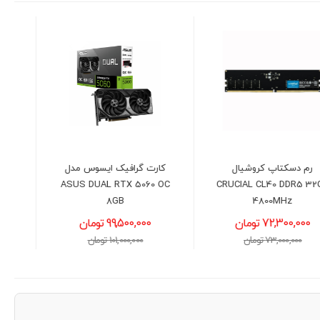
کارت گرافیک ایسوس مدل
خنک کننده مایع پردازنده
ASUS DUAL RTX 5060 OC
دیپ کول مدل DEEPCOOL
LE360 V2
8GB
99,500,000 تومان
15,100,000 تومان
101,000,000 تومان
15,300,000 تومان