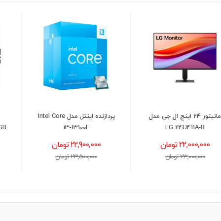
پردازنده اینتل مدل Intel Core
رم دسکتاپ کروشیال
CRUCIAL CL40 DDR5 32GB
i3-13100F
4800MHz
22,900,000 تومان
72,300,000 تومان
23,500,000 تومان
73,000,000 تومان