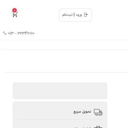
0
|
ورود
ثبت‌نام
32342010 - 013
تحویل سریع