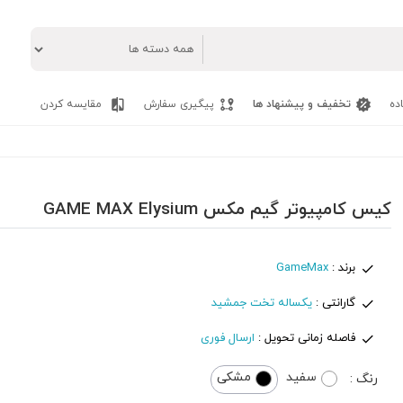
ده
تخفیف و پیشنهاد ها
پیگیری سفارش
مقایسه کردن
کیس کامپیوتر گیم مکس GAME MAX Elysium
برند :
GameMax
گارانتی :
یکساله تخت جمشید
فاصله زمانی تحویل :
ارسال فوری
سفید
مشکی
رنگ :