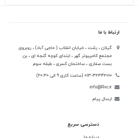
ارتباط با ما
گیلان ، رشت ، خيابان انقلاب ( حاجی آباد) ، روبروی
مجتمع كامپيوتر گهر ، ابتدای كوچه گنجه ای ، بن
بست صفاری ، ساختمان كسری ، طبقه سوم
013-32342010 (ساعت کاری 9 الی 20:30)
info@Rvc.ir
ارسال پیام
دسترسی سریع
درباره ما