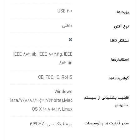
USB 2.0
پورت‌ها
داخلی
نوع آنتن
نشانگر LED
IEEE 802.11b, IEEE 802.11g, IEEE
استانداردها
802.11n
CE, FCC, IC, RoHS
گواهی‌نامه‌ها
Windows
قابلیت پشتیبانی از سیستم
XP/Vista/7/8/8.1/10(32/64bits),Mac
عامل‌های
OS X 10.8-10.12, Linux
سایر قابلیت ها و توضیحات
بازه فرنکانسی: 2.4GHZ