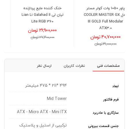
خنک کننده مایع پردازنده
پردازنده اینتل مدل Intel Core
لیان لی Lian Li Galahad II
i3-13100 Raptor Lake
Lite RGB 360
27,500,000 تومان
26,900,000 تومان
28,000,000 تومان
27,400,000 تومان
مشخصات فنی
نظرات کاربران
ارسال نظر
494 *211 * 475 میلیمتر
ابعاد
Mid Tower
فرم فاکتور
ATX - Micro ATX - Mini ITX
سازگاری با مادربرد
ترکیبی از استیل و پلاستیک
جنس قسمت بیرونی