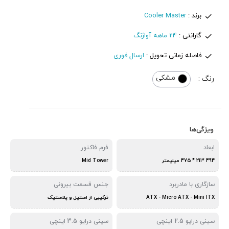
برند :
Cooler Master
گارانتی :
24 ماهه آواژنگ
فاصله زمانی تحویل :
ارسال فوری
مشکی
رنگ :
ویژگی‌ها
ابعاد
فرم فاکتور
494 *211 * 475 میلیمتر
Mid Tower
سازگاری با مادربرد
جنس قسمت بیرونی
ATX - Micro ATX - Mini ITX
ترکیبی از استیل و پلاستیک
سینی درایو 2.5 اینچی
سینی درایو 3.5 اینچی