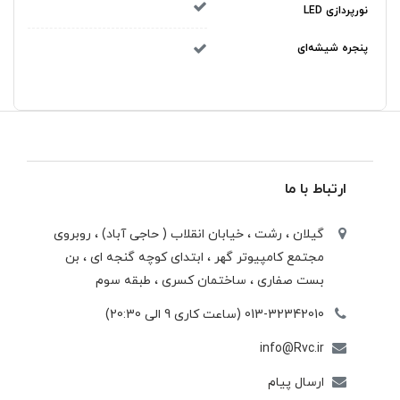
نورپردازی LED
پنجره شیشه‌ای
ارتباط با ما
گیلان ، رشت ، خيابان انقلاب ( حاجی آباد) ، روبروی
مجتمع كامپيوتر گهر ، ابتدای كوچه گنجه ای ، بن
بست صفاری ، ساختمان كسری ، طبقه سوم
013-32342010 (ساعت کاری 9 الی 20:30)
info@Rvc.ir
ارسال پیام