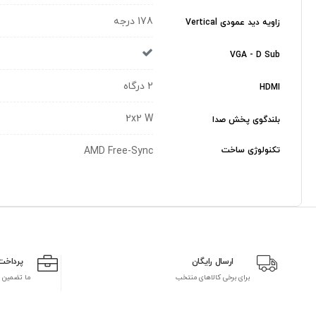
178 درجه
زاویه دید عمودی Vertical
VGA - D Sub
2 درگاه
HDMI
2x2 W
بلندگوی پخش صدا
تکنولوژی ساخت
AMD Free-Sync
ارسال رایگان
پرداخت
برای برخی کالاهای منتخب
ما تضمین 