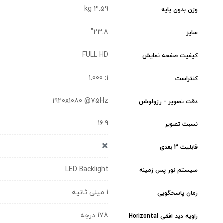
3.59 kg
وزن بدون پایه
23.8"
سایز
FULL HD
کیفیت صفحه نمایش
1: 1.000
کنتراست
1920x1080 @75Hz
دقت تصویر - رزولوشن
16:9
نسبت تصویر
قابلیت 3 بعدی
LED Backlight
سیستم نور پس زمینه
1 میلی ثانیه
زمان پاسخگویی
178 درجه
زاویه دید افقی Horizontal