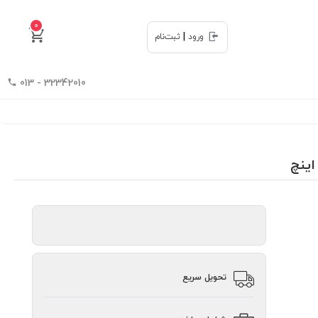
0
|
ورود
ثبت‌نام
32342010 - 013
تحویل سریع