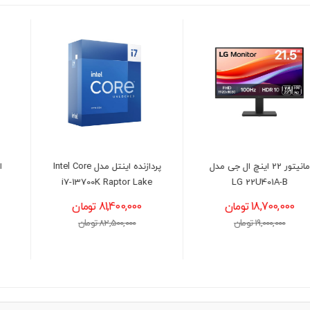
پردازنده اینتل مدل Intel Core
اس اس دی اینترنال لکسار
i7-13700K Raptor Lake
مدل LEXAR NM620 M.2
2280 ظرفیت 2 ترابایت
81,400,000 تومان
38,600,000 تومان
82,500,000 تومان
39,300,000 تومان