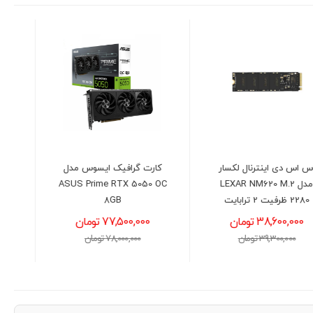
کارت گرافیک ایسوس مدل
فن خنک کننده سی پی یو
ASUS Prime RTX 5050 OC
کولرمستر مدل Cooler
Master Standard Cooler
8GB
i۷۰C ARG
77,500,000 تومان
3,800,000 تومان
78,000,000 تومان
4,000,000 تومان