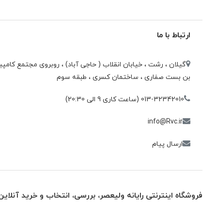
ارتباط با ما
گیلان ، رشت ، خيابان انقلاب ( حاجی آباد) ، روبروی مجتمع كامپيو
بن بست صفاری ، ساختمان كسری ، طبقه سوم
013-32342010 (ساعت کاری 9 الی 20:30)
info@Rvc.ir
ارسال پیام
فروشگاه اینترنتی رایانه ولیعصر، بررسی، انتخاب و خرید آنلاین