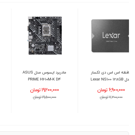
مادربرد ایسوس مدل ASUS
مانیتور 22 اینچ ال جی مدل
LG 22U401A-B
PRIME H610M-K D4
19,200,000 تومان
18,700,000 تومان
19,500,000 تومان
19,000,000 تومان