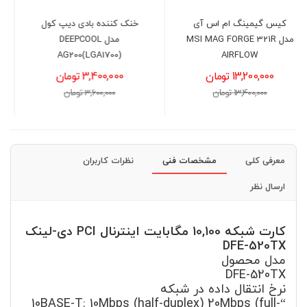
 اس آی
خنک کننده بادی دیپ کول
MSI MAG F
مدل DEEPCOOL
Book X1502VA -
20H)-16GB-512GB-
AG200(LGA1700)
INT
3,400,000 تومان
130,900,000 تومان
3,600,000 تومان
132,000,000 تومان
معرفی کلی
مشخصات فنی
نظرات کاربران
ارسال نظر
کارت شبکه 10,100 مگابایت اینترنال PCI دی-لینک
DFE-520TX
مدل محصول
DFE-520TX
نرخ انتقال داده در شبکه
“10BASE-T: 10Mbps (half-duplex) 20Mbps (full-