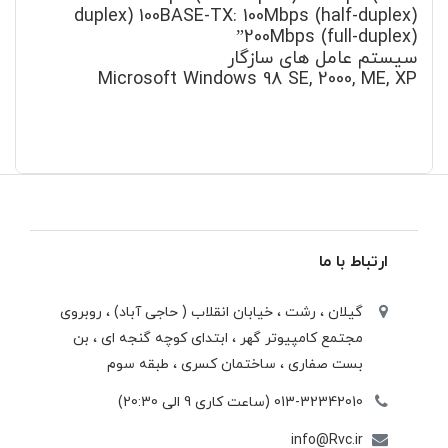
duplex) 100BASE-TX: 100Mbps (half-duplex)
200Mbps (full-duplex)”
سیستم عامل های سازگار
Microsoft Windows 98 SE, 2000, ME, XP
ارتباط با ما
گیلان ، رشت ، خيابان انقلاب ( حاجی آباد) ، روبروی
مجتمع كامپيوتر گهر ، ابتدای كوچه گنجه ای ، بن
بست صفاری ، ساختمان كسری ، طبقه سوم
013-32342010 (ساعت کاری 9 الی 20:30)
info@Rvc.ir