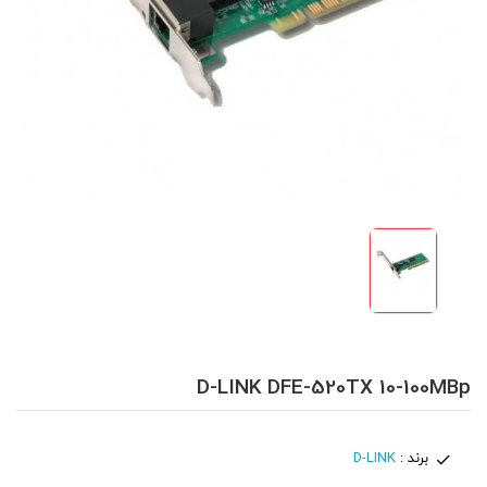
D-LINK DFE-520TX 10-100MBp
برند :
D-LINK