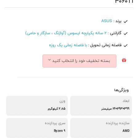
3060TI
برند :
ASUS
گارانتی :
2 ساله یکپارچه ایسوس (آواژنگ ، سازگار و حامی)
فاصله زمانی تحویل :
با فاصله زمانی یک روزه
بسته تخفیف خود را انتخاب کنید
ویژگی‌ها
ابعاد
وزن
399×293×26 میلیمتر
2.85 کیلوگرم
سازنده پردازنده
سری پردازنده
Ryzen 9
AMD