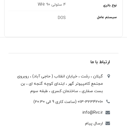
4 سلولی 90 WHr
نوع باتری
سیستم عامل
DOS
ارتباط با ما
گیلان ، رشت ، خيابان انقلاب ( حاجی آباد) ، روبروی
مجتمع كامپيوتر گهر ، ابتدای كوچه گنجه ای ، بن
بست صفاری ، ساختمان كسری ، طبقه سوم
013-32342010 (ساعت کاری 9 الی 20:30)
info@Rvc.ir
ارسال پیام