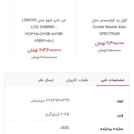
لپ تاپ لنوو مدل LENOVO
لپ تاپ ایسوس مدل ASUS
TUF FA608UH -
LOQ GAMING -
R7(260H)-16GB-1TB-
i7(13650)16GB-512GB-
8GB(5050)
6GB(3050)
204,600,000 تومان
313,500,000 تومان
207,000,000 تومان
316,000,000 تومان
مشخصات فنی
نظرات کاربران
ارسال نظر
399×293×26 میلیمتر
ابعاد
2.85 کیلوگرم
وزن
AMD
سازنده پردازنده