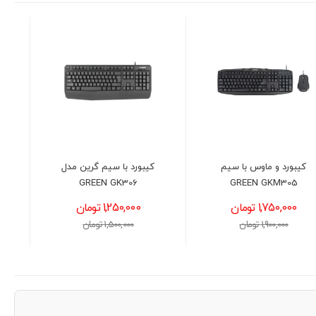
کیبورد با سیم گرین مدل
هدست بازی ریزر مدل Razer
BlackShark V2 X
GREEN GK306
1,250,000 تومان
13,200,000 تومان
1,500,000 تومان
13,500,000 تومان