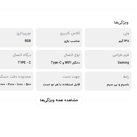
ویژگی‌ها
وزن
کلاس کاربری
نورپردازی
138 گرم
مناسب بازی
RGB
فرم طراحی
نوع اتصال
درگاه اتصال
Gaming
دانگل WIFI و Type-C
TYPE - C
رابط
جهت دست
محدوده دقت حسگر
باسیم و بی سیم
قابل استفاده با هر دو دست
مشاهده همه ویژگی‌ها