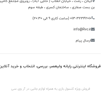
گیلان ، رشت ، خيابان انقلاب ( حاجی آباد) ، روبروی مجتمع كامپيو
بن بست صفاری ، ساختمان كسری ، طبقه سوم
013-32342010 (ساعت کاری 9 الی 20:30)
info@Rvc.ir
ارسال پیام
فروشگاه اینترنتی رایانه ولیعصر، بررسی، انتخاب و خرید آنلاین
گان
فروش ویژه کنسول بازی به همراه لوازم جانبی در آر وی سی