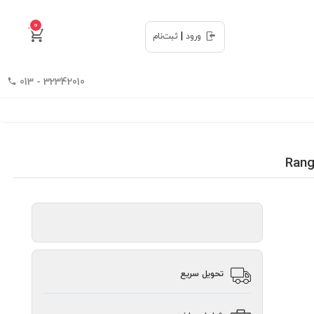
0
|
ورود
ثبت‌نام
32342010 - 013
تحویل سریع