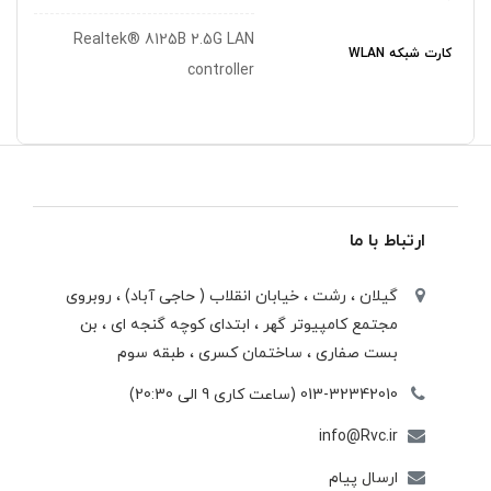
Realtek® 8125B 2.5G LAN
کارت شبکه WLAN
controller
ارتباط با ما
گیلان ، رشت ، خيابان انقلاب ( حاجی آباد) ، روبروی
مجتمع كامپيوتر گهر ، ابتدای كوچه گنجه ای ، بن
بست صفاری ، ساختمان كسری ، طبقه سوم
013-32342010 (ساعت کاری 9 الی 20:30)
info@Rvc.ir
ارسال پیام