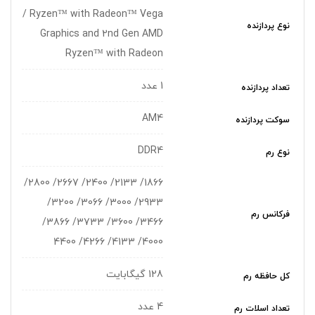
/ Ryzen™ with Radeon™ Vega
نوع پردازنده
Graphics and 2nd Gen AMD
Ryzen™ with Radeon
1 عدد
تعداد پردازنده
AM4
سوکت پردازنده
DDR4
نوع رم
1866/ 2133/ 2400/ 2667/ 2800/
2933/ 3000/ 3066/ 3200/
فرکانس رم
3466/ 3600/ 3733/ 3866/
4000/ 4133/ 4266/ 4400
128 گیگابایت
کل حافظه رم
4 عدد
تعداد اسلات رم