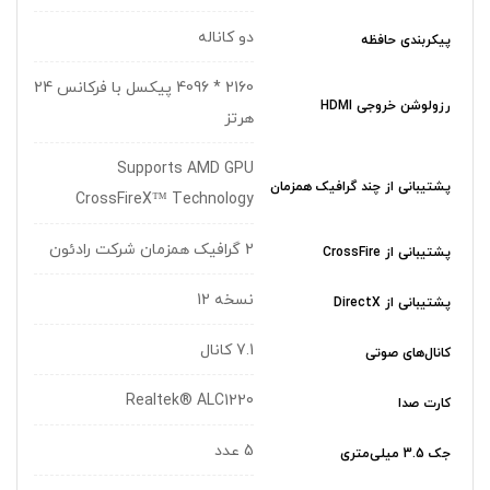
دو کاناله
پیکربندی حافظه
2160 * 4096 پیکسل با فرکانس 24
رزولوشن خروجی HDMI
هرتز
Supports AMD GPU
پشتیبانی از چند گرافیک همزمان
CrossFireX™ Technology
2 گرافیک همزمان شرکت رادئون
پشتیبانی از CrossFire
نسخه 12
پشتیبانی از DirectX
7.1 کانال
کانال‌های صوتی
Realtek® ALC1220
کارت صدا
5 عدد
جک 3.5 میلی‌متری