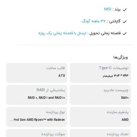
برند :
MSI
گارانتی :
36 ماهه آونگ
فاصله زمانی تحویل :
ارسال با فاصله زمانی یک روزه
ویژگی‌ها
توضیحات Type-C
قالب ساخت
243 * 304 میلیمتر
ATX
چیپست مادربرد
پشتیبانی از RAID
RAID 0, RAID 1 and RAID 10
X570
پلتفرم سازنده
نوع پردازنده
2nd and 3rd Gen AMD Ryzen™ / Ryzen™ with Radeon™ Vega Graphics and 2nd Gen AMD Ryzen™ with Radeon
AMD
تعداد پردازنده
سوکت پردازنده