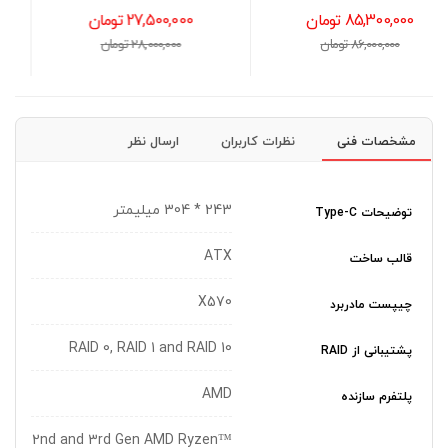
64GB(2x32GB) 5200 CL40
27,500,000 تومان
149,000,000 تومان
28,000,000 تومان
152,000,000 تومان
مشخصات فنی
نظرات کاربران
ارسال نظر
243 * 304 میلیمتر
توضیحات Type-C
ATX
قالب ساخت
X570
چیپست مادربرد
RAID 0, RAID 1 and RAID 10
پشتیبانی از RAID
AMD
پلتفرم سازنده
2nd and 3rd Gen AMD Ryzen™