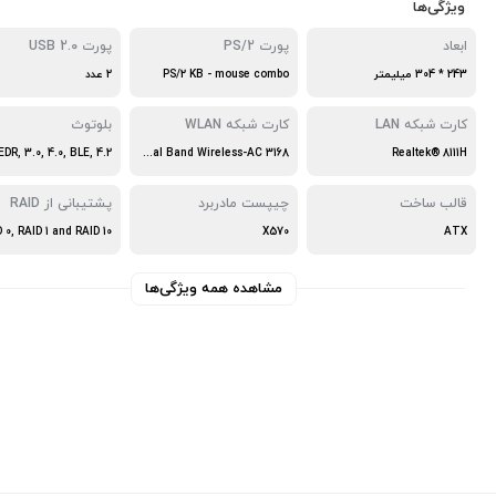
ویژگی‌ها
ابعاد
پورت PS/2
پورت USB 2.0
243 * 304 میلیمتر
PS/2 KB - mouse combo
2 عدد
کارت شبکه LAN
کارت شبکه WLAN
بلوتوث
Intel® Dual Band Wireless-AC 3168
Realtek® 8111H
قالب ساخت
چیپست مادربرد
پشتیبانی از RAID
 0, RAID 1 and RAID 10
X570
ATX
مشاهده همه ویژگی‌ها