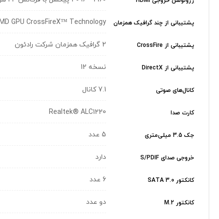
رزولوشن خروجی HDMI
MD GPU CrossFireX™ Technology
پشتیبانی از چند گرافیک همزمان
2 گرافیک همزمان شرکت رادئون
پشتیبانی از CrossFire
نسخه 12
پشتیبانی از DirectX
7.1 کانال
کانال‌های صوتی
Realtek® ALC1220
کارت صدا
5 عدد
جک 3.5 میلی‌متری
دارد
خروجی صدای S/PDIF
6 عدد
کانکتور SATA 3.0
دو عدد
کانکتور M.2