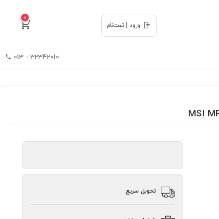
0
|
ورود
ثبت‌نام
32342010 - 013
تحویل سریع