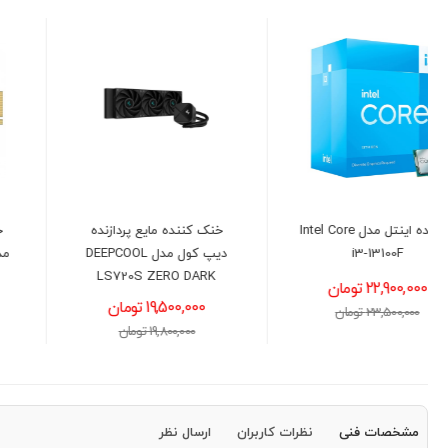
خنک کننده مایع پردازنده
حافظه اس اس دی لکسار
دیپ کول مدل DEEPCOOL
مدل LEXAR NM620 NVMe
LS720S ZERO DARK
M.2 با ظرفیت 512GB
19,500,000 تومان
16,300,000 تومان
19,800,000 تومان
16,600,000 تومان
مشخصات فنی
نظرات کاربران
ارسال نظر