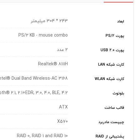
243 * 304 میلیمتر
ابعاد
PS/2 KB - mouse combo
پورت PS/2
2 عدد
پورت USB 2.0
Realtek® 8111H
کارت شبکه LAN
ntel® Dual Band Wireless-AC 3168
کارت شبکه WLAN
th® 2.1, 2.1+EDR, 3.0, 4.0, BLE, 4.2
بلوتوث
ATX
قالب ساخت
X570
چیپست مادربرد
RAID 0, RAID 1 and RAID 10
پشتیبانی از RAID