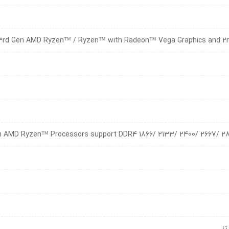
3rd Gen AMD Ryzen™ / Ryzen™ with Radeon™ Vega Graphics and 2
n AMD Ryzen™ Processors support DDR4 1866/ 2133/ 2400/ 2667/ 2