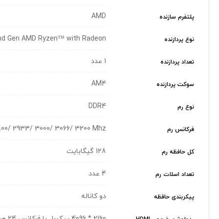
AMD
پلتفرم سازنده
nd Gen AMD Ryzen™ with Radeon
نوع پردازنده
1 عدد
تعداد پردازنده
AM4
سوکت پردازنده
DDR4
نوع رم
800/ 2933/ 3000/ 3066/ 3200 Mhz
فرکانس رم
128 گیگابایت
کل حافظه رم
4 عدد
تعداد اسلات رم
دو کاناله
پیکربندی حافظه
2160 * 4096 پیکسل با فرکانس 24 هرتز