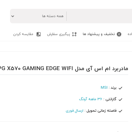
ده
تخفیف و پیشنهاد ها
پیگیری سفارش
مقایسه کردن
مادربرد ام اس آی مدل MSI MPG X570 GAMING EDGE WIFI
برند :
MSI
گارانتی :
36 ماهه آونگ
فاصله زمانی تحویل :
ارسال فوری