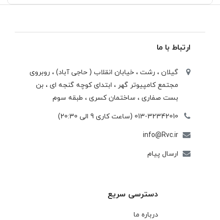
ارتباط با ما
گیلان ، رشت ، خيابان انقلاب ( حاجی آباد) ، روبروی
مجتمع كامپيوتر گهر ، ابتدای كوچه گنجه ای ، بن
بست صفاری ، ساختمان كسری ، طبقه سوم
013-32342010 (ساعت کاری 9 الی 20:30)
info@Rvc.ir
ارسال پیام
دسترسی سریع
درباره ما