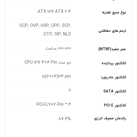
ATX 12V ATX 2.4
نوع منبع تغذیه
OCP, OVP, UVP, OPP, SCP,
ایتم های حفاظتی
OTP, SIP, NLO
100.000 ساعت
عمر مفید(MTBF)
دو عدد CPU 12V 4+4 Pin
کانکتور پردازنده
1x(20+4)24-pin
کانکتور مادربورد
6
کانکتور SATA
4 * PCI-E/6+2-Pin
کانکتور PCI-E
راندمان مصرف انرژی
87.4%