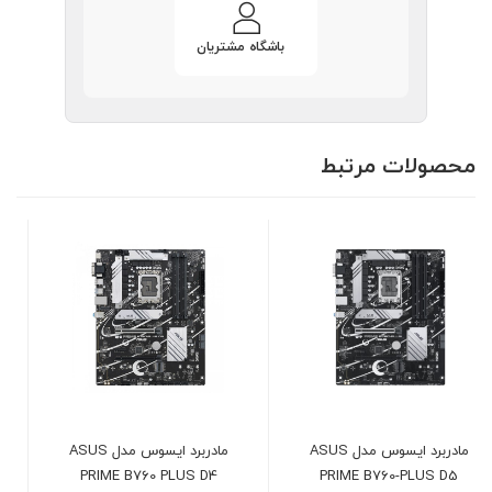
باشگاه مشتریان
محصولات مرتبط
مادربرد ایسوس مدل ASUS
مانیتور 22 اینچ ال جی مدل
LG 22U401A-B
PRIME B760 PLUS D4