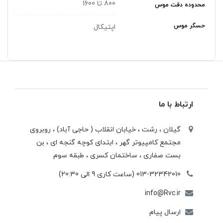
800 تا 1600
محدوده دقت موس
حسگر موس
اپتیکال
ارتباط با ما
گیلان ، رشت ، خيابان انقلاب ( حاجی آباد) ، روبروی
مجتمع كامپيوتر گهر ، ابتدای كوچه گنجه ای ، بن
بست صفاری ، ساختمان كسری ، طبقه سوم
013-32342010 (ساعت کاری 9 الی 20:30)
info@Rvc.ir
ارسال پیام