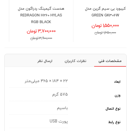
هدست گیمینگ ردراگون مدل
پد ماوس گرین مدل GRIFFIN
700-L
REDRAGON H260 HYLAS
RGB BLACK
1,450,000 تومان
3,700,000 تومان
1,650,000 تومان
3,900,000 تومان
مشخصات فنی
نظرات کاربران
ارسال نظر
22 × 184 × 465 میلی‌متر
ابعاد
575 گرم
وزن
باسیم
نوع اتصال
پورت USB
نوع رابط