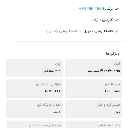
برند :
MASTER TECH
گارانتی :
آپادانا
فاصله زمانی تحویل :
با فاصله زمانی یک روزه
ویژگی‌ها
ابعاد
وزن
215 × 460 × 490 میلی متر
12.13 کیلوگرم
فرم فاکتور
سازگاری با مادربرد
ATX E-ATX
Full Tower
فیلتر گرد و غبار
تعداد جایگاه‌ فن
دارد
7 عدد
پنجره شیشه‌ای
سیستم مدیریت کابل