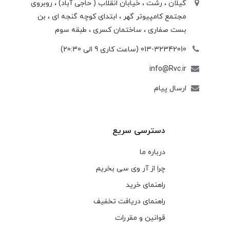
گیلان ، رشت ، خيابان انقلاب ( حاجی آباد) ، روبروی
مجتمع كامپيوتر گهر ، ابتدای كوچه گنجه ای ، بن
بست صفاری ، ساختمان كسری ، طبقه سوم
013-32342010 (ساعت کاری 9 الی 20:30)
info@Rvc.ir
ارسال پیام
دسترسی سریع
درباره ما
چرا از آر وی سی بخریم
راهنمای خرید
راهنمای دریافت تخفیف
قوانین و مقررات