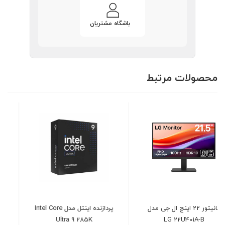
باشگاه مشتریان
محصولات مرتبط
پردازنده اینتل مدل Intel Core
حافظه اس اس دی لکسار
Ultra 9 285K
مدل LEXAR NM620 NVMe