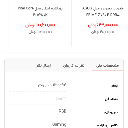
پردازنده اینتل مدل Intel Core
کارت گرافیک ایسوس مدل
ASUS ROG Strix RTX 5070
i9 14900K
O12G
100,600,000 تومان
291,500,000 تومان
102,000,000 تومان
294,000,000 تومان
مشخصات فنی
نظرات کاربران
ارسال نظر
294×112 میلی‌متر
ابعاد
3 عدد
تعداد فن
RGB
نورپردازی
Gaming
کلاس پردازنده