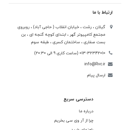
ارتباط با ما
گیلان ، رشت ، خيابان انقلاب ( حاجی آباد) ، روبروی
مجتمع كامپيوتر گهر ، ابتدای كوچه گنجه ای ، بن
بست صفاری ، ساختمان كسری ، طبقه سوم
013-32342010 (ساعت کاری 9 الی 20:30)
info@Rvc.ir
ارسال پیام
دسترسی سریع
درباره ما
چرا از آر وی سی بخریم
راهنمای خرید