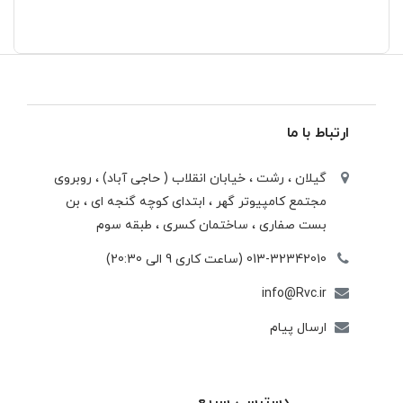
ارتباط با ما
گیلان ، رشت ، خيابان انقلاب ( حاجی آباد) ، روبروی
مجتمع كامپيوتر گهر ، ابتدای كوچه گنجه ای ، بن
بست صفاری ، ساختمان كسری ، طبقه سوم
013-32342010 (ساعت کاری 9 الی 20:30)
info@Rvc.ir
ارسال پیام
دسترسی سریع