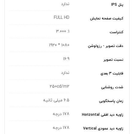
ندارد
پنل IPS
FULL HD
کیفیت صفحه نمایش
1: 3.000
کنتراست
1080 * 1920
دقت تصویر - رزولوشن
16:9
نسبت تصویر
ندارد
قابلیت 3 بعدی
250cd/m2
شدت روشنایی
6.5 میلی ثانیه
زمان پاسخگویی
178 درجه
زاویه دید افقی Horizontal
178 درجه
زاویه دید عمودی Vertical