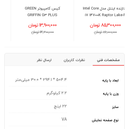
کیس کامپیوتر GREEN
پردازنده اینتل مدل Intel Core
i7-13700K Raptor Lake
GRIFFIN G3 PLUS
13,900,000 تومان
81,400,000 تومان
14,200,000 تومان
82,500,000 تومان
مشخصات فنی
نظرات کاربران
ارسال نظر
504.4 * 294.1 * 30.0 میلی‌متر
ابعاد با پایه
2.2 کیلوگرم
وزن با پایه
22 اینچ
سایز
VA
نوع صفحه نمایش