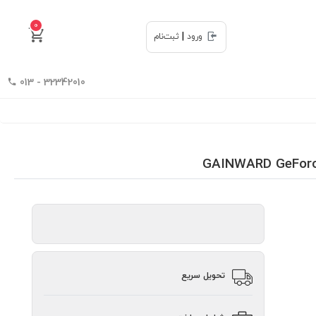
0
|
ورود
ثبت‌نام
32342010 - 013
تحویل سریع