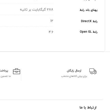
288 گیگابایت بر ثانیه
پهنای باند رابط
12
رابط DirectX
رابط Open GL
4.6
ارسال رایگان
پرداخت
برای برخی کالاهای منتخب
ما تضمین 
ارتباط با ما