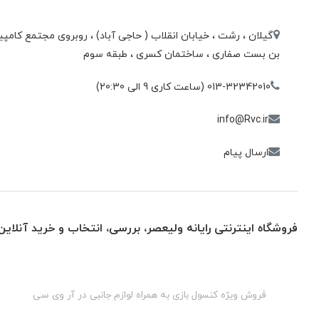
گیلان ، رشت ، خيابان انقلاب ( حاجی آباد) ، روبروی مجتمع كامپيو
بن بست صفاری ، ساختمان كسری ، طبقه سوم
013-32342010 (ساعت کاری 9 الی 20:30)
info@Rvc.ir
ارسال پیام
فروشگاه اینترنتی رایانه ولیعصر، بررسی، انتخاب و خرید آنلاین
گان
فروش ویژه کنسول بازی به همراه لوازم جانبی در آر وی سی