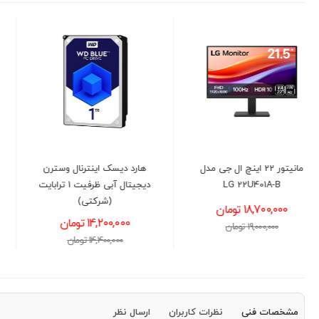
هارد دیسک اینترنال وسترن
خنک کننده مایع پردازنده لیان
دیجیتال آبی ظرفیت 1 ترابایت
لی Lian Li Galahad II Lite
(شرکتی)
RGB 360
14,200,000 تومان
26,900,000 تومان
14,400,000 تومان
27,400,000 تومان
مشخصات فنی
نظرات کاربران
ارسال نظر