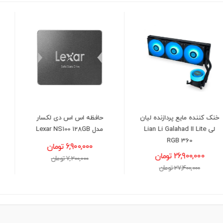
حافظه اس اس دی لکسار
کارت گرافیک ایسوس مدل
مدل Lexar NS100 128GB
ASUS Prime RTX 5050 OC
8GB
6,900,000 تومان
77,500,000 تومان
7,200,000 تومان
78,000,000 تومان