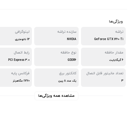
ویژگی‌ها
تراشه
سازنده تراشه
لیتوگرافی
GeForce GTX 1660 Ti
NVIDIA
12 نانومتری
مقدار حافظه
نوع حافظه
رابط اتصال
6 گیگابایت
GDDR6
PCI Express 3.0
تعداد مانیتور قابل اتصال
کانکتور برق
فرکانس پایه
3
یک عدد 8 پین
1770 مگاهرتز
مشاهده همه ویژگی‌ها