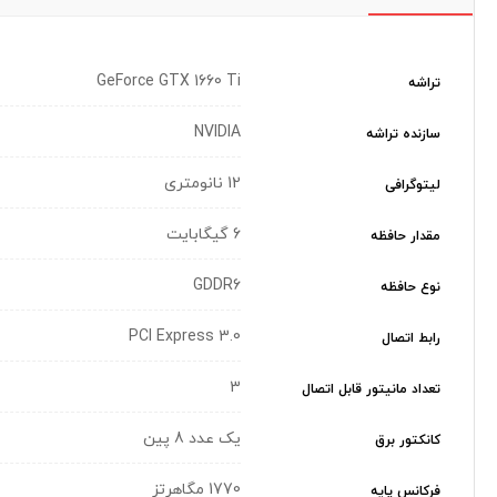
GeForce GTX 1660 Ti
تراشه
NVIDIA
سازنده تراشه
12 نانومتری
لیتوگرافی
6 گیگابایت
مقدار حافظه
GDDR6
نوع حافظه
PCI Express 3.0
رابط اتصال
3
تعداد مانیتور قابل اتصال
یک عدد 8 پین
کانکتور برق
1770 مگاهرتز
فرکانس پایه