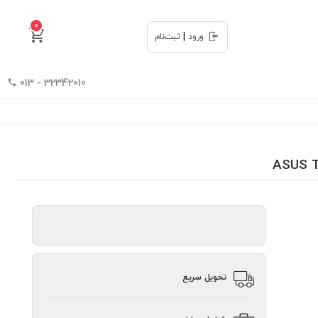
0
|
ورود
ثبت‌نام
32342010 - 013
تحویل سریع