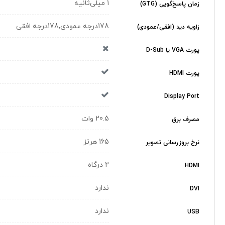
1 میلی‌ثانیه
زمان پاسخ‌گویی (GTG)
178درجه عمودی,178درجه افقی
زاویه دید (افقی/عمودی)
پورت VGA یا D-Sub
پورت HDMI
Display Port
20.5 وات
مصرف برق
165 هرتز
نرخ بروزرسانی تصویر
2 درگاه
HDMI
ندارد
DVI
ندارد
USB