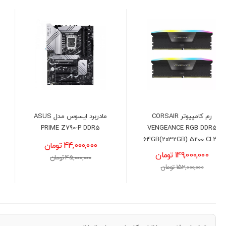
مادربرد ایسوس مدل ASUS
پردازنده اینتل مدل Intel Core
i5-14600K Raptor Lake
PRIME Z790-P DDR5
Refresh
44,000,000 تومان
56,800,000 تومان
45,000,000 تومان
57,300,000 تومان