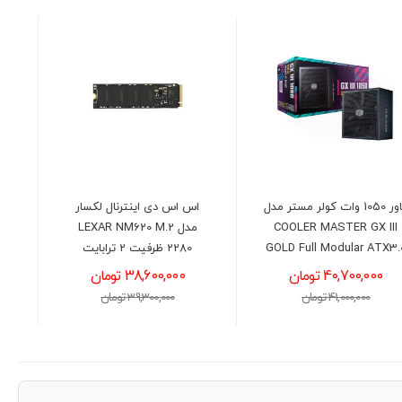
اس اس دی اینترنال لکسار
کارت گرافیک ایسوس مدل
مدل LEXAR NM620 M.2
ASUS ROG Strix RTX 5070
2280 ظرفیت 2 ترابایت
O12G
38,600,000 تومان
291,500,000 تومان
39,300,000 تومان
294,000,000 تومان