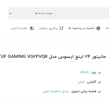
ده
تخفیف و پیشنهاد ها
پیگیری سفارش
مقایسه کردن
مانیتور 24 اینچ ایسوس مدل ASUS TUF GAMING VG24VQR
برند :
ASUS
گارانتی :
اصلی
فاصله زمانی تحویل :
ارسال با فاصله زمانی