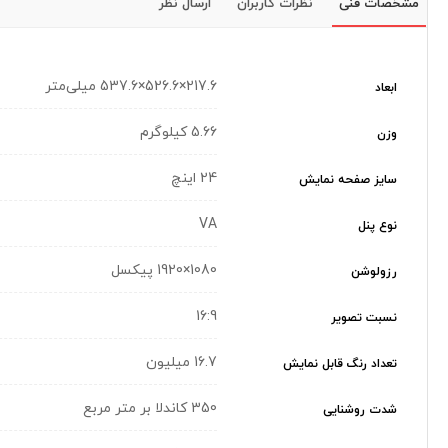
مشخصات فنی
نظرات کاربران
ارسال نظر
217.6×526.6×537.6 میلی‌متر
ابعاد
5.66 کیلوگرم
وزن
24 اینچ
سایز صفحه نمایش
VA
نوع پنل
1080×1920 پیکسل
رزولوشن
16:9
نسبت تصویر
16.7 میلیون
تعداد رنگ قابل نمایش
350 کاندلا بر متر مربع
شدت روشنایی