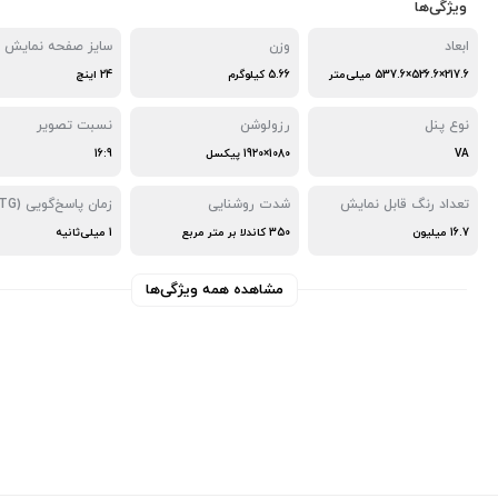
ویژگی‌ها
ابعاد
وزن
سایز صفحه نمایش
217.6×526.6×537.6 میلی‌متر
5.66 کیلوگرم
24 اینچ
نوع پنل
رزولوشن
نسبت تصویر
VA
1080×1920 پیکسل
16:9
تعداد رنگ قابل نمایش
شدت روشنایی
زمان پاسخ‌گویی (GTG)
16.7 میلیون
350 کاندلا بر متر مربع
1 میلی‌ثانیه
مشاهده همه ویژگی‌ها