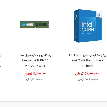
رم کامپیوتر کروشیال مدل
پاور 1050 وات کولر مستر مدل
COOLER MASTER GX III
Crucial 16GB DDR4
GOLD Full Modular ATX3.0
3200Mhz CL19
19,200,000 تومان
40,700,000 تومان
19,600,000 تومان
41,000,000 تومان