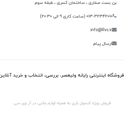
بن بست صفاری ، ساختمان كسری ، طبقه سوم
013-32342010 (ساعت کاری 9 الی 20:30)
info@Rvc.ir
ارسال پیام
فروشگاه اینترنتی رایانه ولیعصر، بررسی، انتخاب و خرید آنلاین
گان
فروش ویژه کنسول بازی به همراه لوازم جانبی در آر وی سی