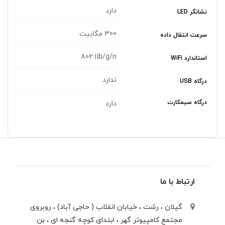
دارد
نشانگر LED
300 مگابیت
سرعت انتقال داده‌
802.11b/g/n
استاندارد WiFi
ندارد
درگاه USB
درگاه سیمکارت
دارد
ارتباط با ما
گیلان ، رشت ، خيابان انقلاب ( حاجی آباد) ، روبروی
مجتمع كامپيوتر گهر ، ابتدای كوچه گنجه ای ، بن