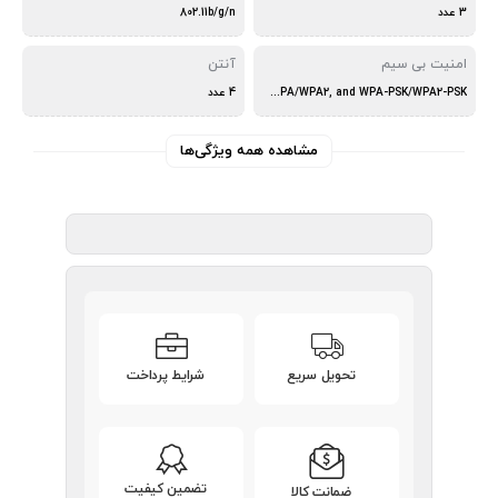
3 عدد
802.11b/g/n
امنیت بی سیم
آنتن
WEP,WPA/WPA2, and WPA-PSK/WPA2-PSK
4 عدد
مشاهده همه ویژگی‌ها
تحویل سریع
شرایط پرداخت
تضمین کیفیت
ضمانت کالا