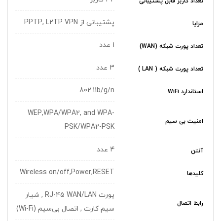
تعداد کاربر قابل پشتیبانی
پشتیبانی از PPTP, L2TP VPN
مزایا
1 عدد
تعداد پورت شبکه (WAN)
3 عدد
تعداد پورت شبکه ( LAN )
802.11b/g/n
استاندارد WiFi
WEP,WPA/WPA2, and WPA-
امنیت بی سیم
PSK/WPA2-PSK
4 عدد
آنتن
Wireless on/off,Power,RESET
کلیدها
پورت RJ-45 WAN/LAN , شیار
رابط اتصال
سیم کارت , اتصال بی‌سیم (Wi-Fi)