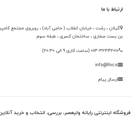
ارتباط با ما
گیلان ، رشت ، خيابان انقلاب ( حاجی آباد) ، روبروی مجتمع كامپيو
بن بست صفاری ، ساختمان كسری ، طبقه سوم
013-32342010 (ساعت کاری 9 الی 20:30)
info@Rvc.ir
ارسال پیام
فروشگاه اینترنتی رایانه ولیعصر، بررسی، انتخاب و خرید آنلاین