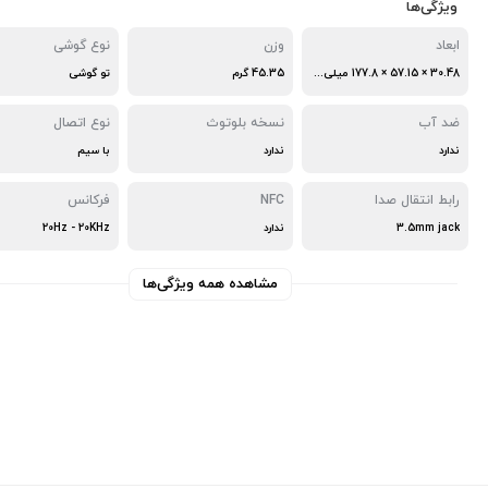
ویژگی‌ها
ابعاد
وزن
نوع گوشی
30.48 × 57.15 × 177.8 میلی متر
45.35 گرم
تو گوشی
ضد آب
نسخه بلوتوث
نوع اتصال
ندارد
ندارد
با سیم
رابط انتقال صدا
NFC
فرکانس
3.5mm jack
ندارد
20Hz - 20KHz
مشاهده همه ویژگی‌ها