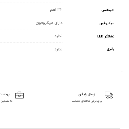
32 اهم
امپدانس
دارای میکروفون
میکروفون
ندارد
نشانگر LED
باتری
ندارد
ارسال رایگان
پرداخت
برای برخی کالاهای منتخب
ما تضمین 