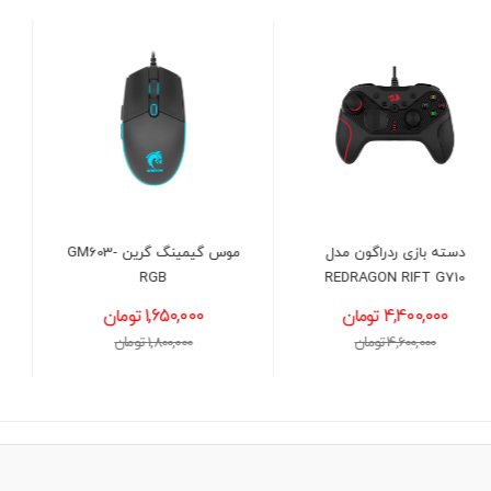
موس گیمینگ گرین GM603-
کیبورد و ماوس با سیم
GREEN GKM305
RGB
1,650,000 تومان
1,750,000 تومان
1,800,000 تومان
1,900,000 تومان