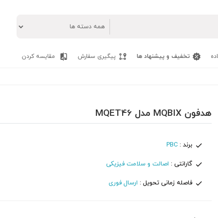
ده
تخفیف و پیشنهاد ها
پیگیری سفارش
مقایسه کردن
هدفون MQBIX مدل MQET46
برند :
PBC
گارانتی :
اصالت و سلامت فیزیکی
فاصله زمانی تحویل :
ارسال فوری