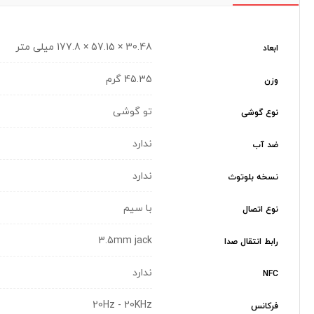
30.48 × 57.15 × 177.8 میلی متر
ابعاد
45.35 گرم
وزن
تو گوشی
نوع گوشی
ندارد
ضد آب
ندارد
نسخه بلوتوث
با سیم
نوع اتصال
3.5mm jack
رابط انتقال صدا
ندارد
NFC
20Hz - 20KHz
فرکانس