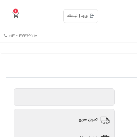
0
|
ورود
ثبت‌نام
32342010 - 013
تحویل سریع