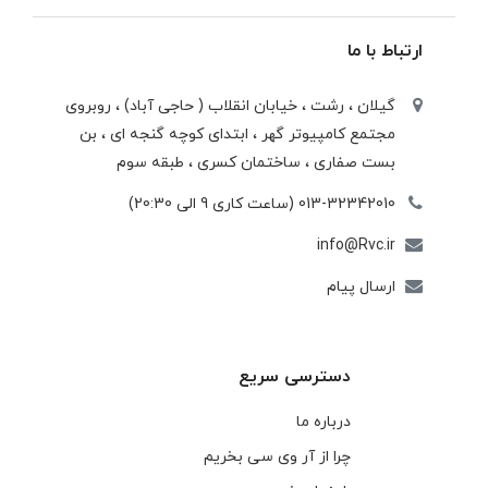
ارتباط با ما
گیلان ، رشت ، خيابان انقلاب ( حاجی آباد) ، روبروی
مجتمع كامپيوتر گهر ، ابتدای كوچه گنجه ای ، بن
بست صفاری ، ساختمان كسری ، طبقه سوم
013-32342010 (ساعت کاری 9 الی 20:30)
info@Rvc.ir
ارسال پیام
دسترسی سریع
درباره ما
چرا از آر وی سی بخریم