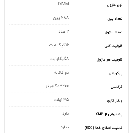
DIMM
نوع ماژول
288 پین
تعداد پین
2 عدد
تعداد ماژول
16گیگابایت
ظرفیت کلی
8گیگابایت
ظرفیت هر ماژول
دو کاناله
پیکربندی
3200مگاهرتز
فرکانس
1.35ولت
ولتاژ کاری
دارد
پشتیبانی از XMP
ندارد
قابلیت اصلاح خطا (ECC)