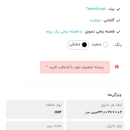
برند :
TeamGroup
گارانتی :
ترابایت
فاصله زمانی تحویل :
با فاصله زمانی یک روزه
سفید
مشکی
رنگ :
بسته تخفیف خود را انتخاب کنید
ویژگی‌ها
ابعاد هر ماژول
نوع حافظه
8.4 × 47.7 × 133.8میلی متر
DDR4
نوع ماژول
تعداد پین