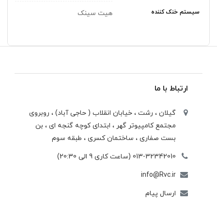
سیستم خنک کننده
هیت سینک
ارتباط با ما
گیلان ، رشت ، خيابان انقلاب ( حاجی آباد) ، روبروی
مجتمع كامپيوتر گهر ، ابتدای كوچه گنجه ای ، بن
بست صفاری ، ساختمان كسری ، طبقه سوم
013-32342010 (ساعت کاری 9 الی 20:30)
info@Rvc.ir
ارسال پیام