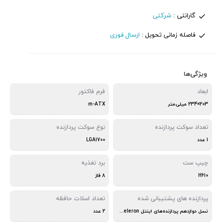
گارانتی :
شرکتی
فاصله زمانی تحویل :
ارسال فوری
ویژگی‌ها
ابعاد
فرم فاکتور
203×234 میلی‌متر
m-ATX
تعداد سوکت پردازنده
نوع سوکت پردازنده
1 عدد
LGA1700
چیپ ست
برد تغذیه
H610
8 فاز
پردازنده های پشتیبانی شده
تعداد اسلات حافظه
نسل دوازدهم پردازنده‌های اینتل Core - Pentium - Celeron با سوکت LGA1700
2 عدد