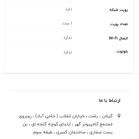
دارد
پورت شبکه
1 عدد
تعداد پورت
ندارد
اتصال Wi-Fi
بلوتوث
ندارد
ارتباط با ما
گیلان ، رشت ، خيابان انقلاب ( حاجی آباد) ، روبروی
مجتمع كامپيوتر گهر ، ابتدای كوچه گنجه ای ، بن
بست صفاری ، ساختمان كسری ، طبقه سوم