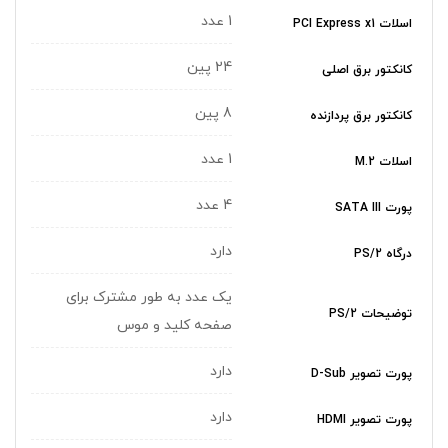
1 عدد
اسلات PCI Express x1
24 پین
کانکتور برق اصلی
8 پین
کانکتور برق پردازنده
1 عدد
اسلات M.2
4 عدد
پورت SATA III
دارد
درگاه PS/2
یک عدد به طور مشترک برای
توضیحات PS/2
صفحه کلید و موس
دارد
پورت تصویر D-Sub
دارد
پورت تصویر HDMI