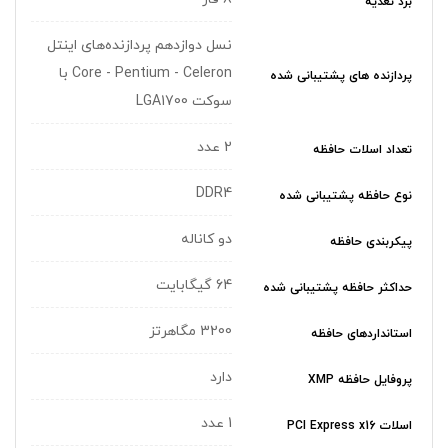
برد تغذیه
نسل دوازدهم پردازنده‌های اینتل
Core - Pentium - Celeron با
پردازنده های پشتیبانی شده
سوکت LGA1700
2 عدد
تعداد اسلات حافظه
DDR4
نوع حافظه پشتیبانی شده
دو کاناله
پیکربندی حافظه
64 گیگابایت
حداکثر حافظه پشتیبانی شده
3200 مگاهرتز
استانداردهای حافظه
دارد
پروفایل حافظه XMP
1 عدد
اسلات PCI Express x16