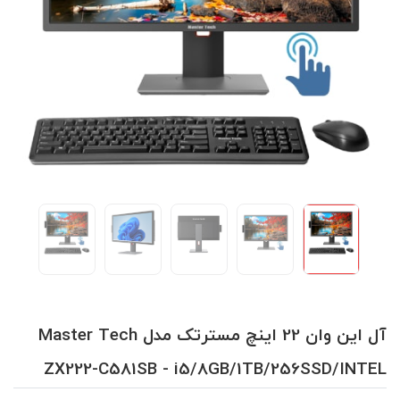
آل این وان 22 اینچ مسترتک مدل Master Tech
ZX222-C581SB - i5/8GB/1TB/256SSD/INTEL