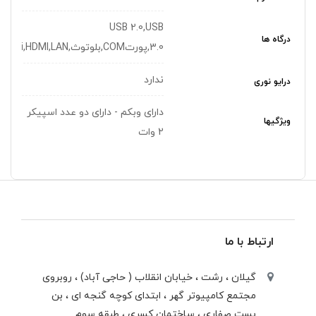
USB 2.0,USB
درگاه ها
3.0,پورتCOM,بلوتوث,WiFi,HDMI,LAN
ندارد
درایو نوری
دارای وبکم - دارای دو عدد اسپیکر
ویژگیها
2 وات
ارتباط با ما
گیلان ، رشت ، خيابان انقلاب ( حاجی آباد) ، روبروی
مجتمع كامپيوتر گهر ، ابتدای كوچه گنجه ای ، بن
بست صفاری ، ساختمان كسری ، طبقه سوم