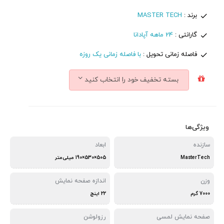
برند :
MASTER TECH
گارانتی :
24 ماهه آپادانا
فاصله زمانی تحویل :
با فاصله زمانی یک روزه
بسته تخفیف خود را انتخاب کنید
ویژگی‌ها
سازنده
ابعاد
MasterTech
505×530×190 میلی‌متر
وزن
اندازه صفحه نمایش
7000 گرم
22 اینچ
صفحه نمایش لمسی
رزولوشن