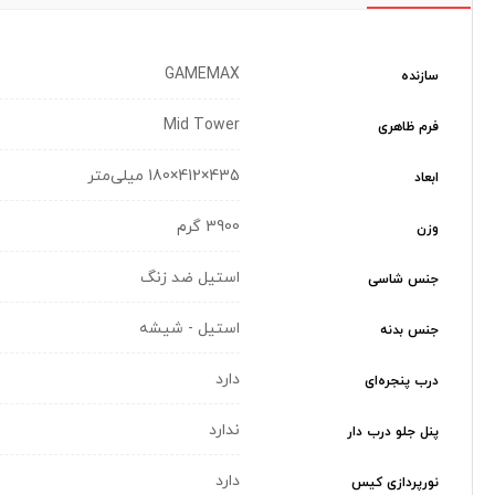
GAMEMAX
سازنده
Mid Tower
فرم ظاهری
435×412×180 میلی‌متر
ابعاد
3900 گرم
وزن
استیل ضد زنگ
جنس شاسی
استیل - شیشه
جنس بدنه
دارد
درب پنجره‌ای
ندارد
پنل جلو درب دار
دارد
نورپردازی کیس