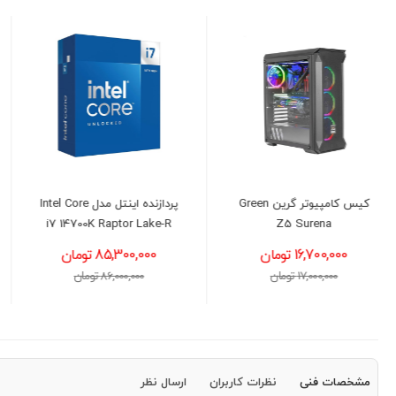
پردازنده اینتل مدل Intel Core
منبع تغذیه کامپیوتر
i7 14700K Raptor Lake-R
گیگابایت مدل GIGABYTE
UD1000GM PG5
85,300,000 تومان
35,200,000 تومان
86,000,000 تومان
36,000,000 تومان
مشخصات فنی
نظرات کاربران
ارسال نظر