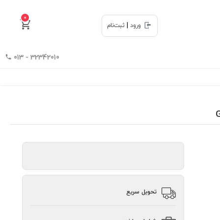
0
|
ورود
ثبت‌نام
32342010 - 013
تحویل سریع