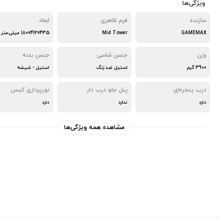
ویژگی‌ها
سازنده
فرم ظاهری
ابعاد
GAMEMAX
Mid Tower
435×412×180 میلی‌متر
وزن
جنس شاسی
جنس بدنه
3900 گرم
استیل ضد زنگ
استیل - شیشه
درب پنجره‌ای
پنل جلو درب دار
نورپردازی کیس
دارد
ندارد
دارد
مشاهده همه ویژگی‌ها