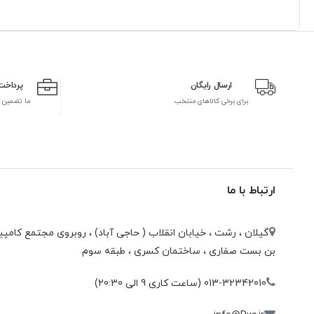
ارسال رایگان
پرداخت
برای برخی کالاهای منتخب
ما تضمین 
ارتباط با ما
گیلان ، رشت ، خيابان انقلاب ( حاجی آباد) ، روبروی مجتمع كامپيو
بن بست صفاری ، ساختمان كسری ، طبقه سوم
013-32342010 (ساعت کاری 9 الی 20:30)