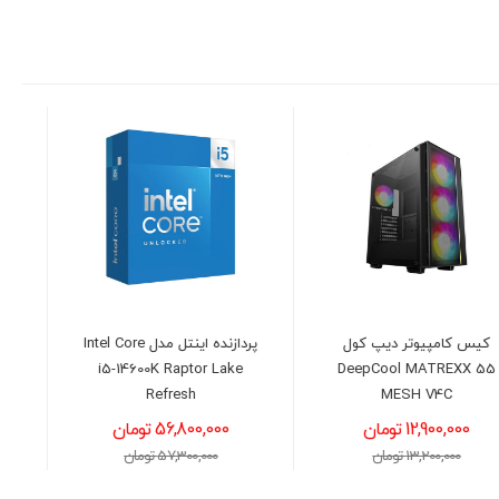
پردازنده اینتل مدل Intel Core
هارد دیسک اینترنال وسترن
i5-14600K Raptor Lake
دیجیتال بنفش ظرفیت 10
Refresh
ترابایت
56,800,000 تومان
125,400,000 تومان
57,300,000 تومان
127,000,000 تومان