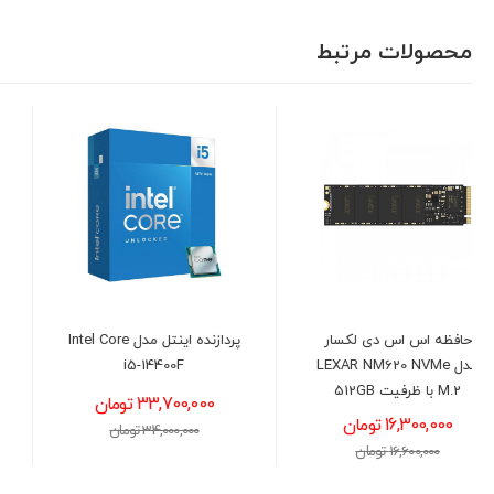
محصولات مرتبط
پردازنده اینتل مدل Intel Core
رم دسکتاپ کروشیال
CRUCIAL CL40 DDR5 32GB
i5-14400F
4800MHz
33,700,000 تومان
72,300,000 تومان
34,000,000 تومان
73,000,000 تومان