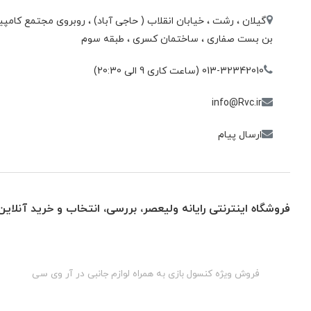
گیلان ، رشت ، خيابان انقلاب ( حاجی آباد) ، روبروی مجتمع كامپيو
بن بست صفاری ، ساختمان كسری ، طبقه سوم
013-32342010 (ساعت کاری 9 الی 20:30)
info@Rvc.ir
ارسال پیام
فروشگاه اینترنتی رایانه ولیعصر، بررسی، انتخاب و خرید آنلاین
گان
فروش ویژه کنسول بازی به همراه لوازم جانبی در آر وی سی