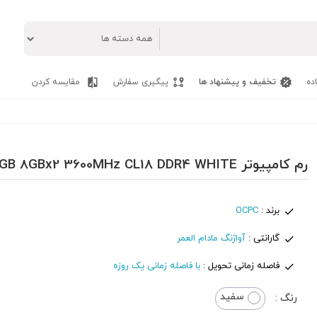
ده
تخفیف و پیشنهاد ها
پیگیری سفارش
مقایسه کردن
رم کامپیوتر OCPC X3 TREME RGB 16GB 8GBx2 3600MHz CL18 DDR4 WHITE
برند :
OCPC
گارانتی :
آواژنگ مادام العمر
فاصله زمانی تحویل :
با فاصله زمانی یک روزه
سفید
رنگ :