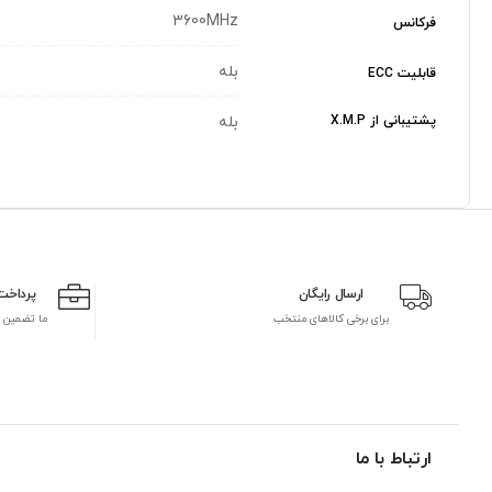
3600MHz
فرکانس
بله
قابلیت ECC
پشتیبانی از X.M.P
بله
ارسال رایگان
پرداخت
برای برخی کالاهای منتخب
ما تضمین 
ارتباط با ما