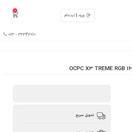
0
|
ورود
ثبت‌نام
32342010 - 013
تحویل سریع