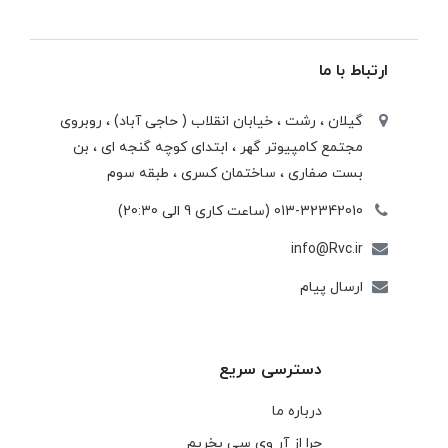
ارتباط با ما
گیلان ، رشت ، خيابان انقلاب ( حاجی آباد) ، روبروی
مجتمع كامپيوتر گهر ، ابتدای كوچه گنجه ای ، بن
بست صفاری ، ساختمان كسری ، طبقه سوم
013-32342010 (ساعت کاری 9 الی 20:30)
info@Rvc.ir
ارسال پیام
دسترسی سریع
درباره ما
چرا از آر وی سی بخریم