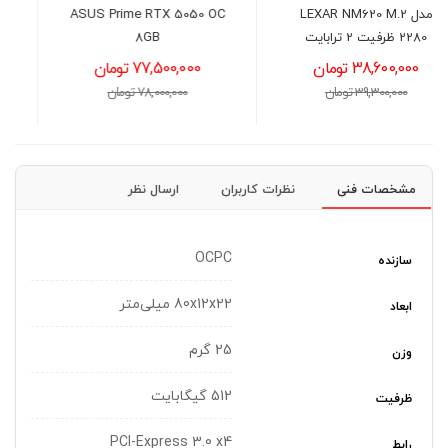
LEXAR NS100 1TB
ASUS Prime RTX 5050 OC
8GB
21,400,000 تومان
77,500,000 تومان
22,000,000 تومان
78,000,000 تومان
مشخصات فنی
نظرات کاربران
ارسال نظر
OCPC
سازنده
80x12x22 میلی‌متر
ابعاد
25 گرم
وزن
512 گیگابایت
ظرفیت
PCI-Express 3.0 x4
رابط