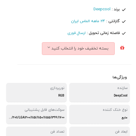
برند :
Deepcool
گارانتی :
24 ماهه الماس ایران
فاصله زمانی تحویل :
ارسال فوری
بسته تخفیف خود را انتخاب کنید
ویژگی‌ها
سازنده
نورپردازی
RGB
DeepCool
نوع خنک کننده
سوکت‌های قابل پشتیبانی
مایع
LGA2066/2011-v3/2011/LGA1200/1151/1150/1155/1366/1700
ابعاد فن
تعداد فن