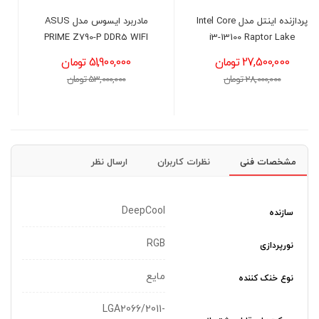
مادربرد ایسوس مدل ASUS
پاور 700 وات دیپ کول مدل
DEEPCOOL PF700X
PRIME Z790-P DDR5 WIFI
51,900,000 تومان
13,800,000 تومان
53,000,000 تومان
14,200,000 تومان
مشخصات فنی
نظرات کاربران
ارسال نظر
DeepCool
سازنده
RGB
نورپردازی
مایع
نوع خنک کننده
LGA2066/2011-