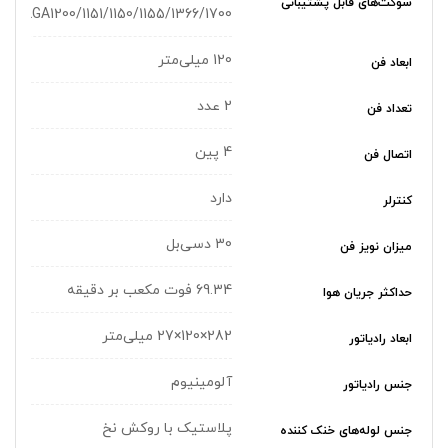
سوکت‌های قابل پشتیبانی
011/LGA1200/1151/1150/1155/1366/1700
120 میلی‌متر
ابعاد فن
2 عدد
تعداد فن
4 پین
اتصال فن
دارد
کنترلر
30 دسی‌بل
میزان نویز فن
69.34 فوت مکعب بر دقیقه
حداکثر جریان هوا
282×120×27 میلی‌متر
ابعاد رادیاتور
آلومینیوم
جنس رادیاتور
پلاستیک با روکش نخ
جنس لوله‌های خنک کننده