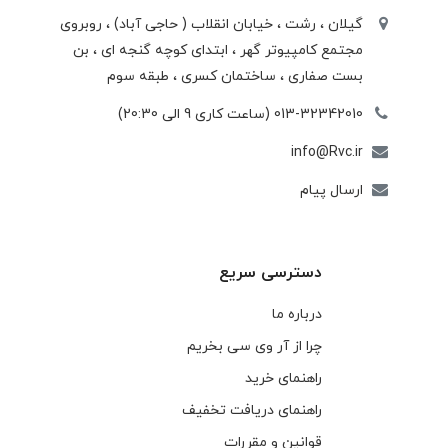
گیلان ، رشت ، خيابان انقلاب ( حاجی آباد) ، روبروی
مجتمع كامپيوتر گهر ، ابتدای كوچه گنجه ای ، بن
بست صفاری ، ساختمان كسری ، طبقه سوم
013-32342010 (ساعت کاری 9 الی 20:30)
info@Rvc.ir
ارسال پیام
دسترسی سریع
درباره ما
چرا از آر وی سی بخریم
راهنمای خرید
راهنمای دریافت تخفیف
قوانین و مقررات